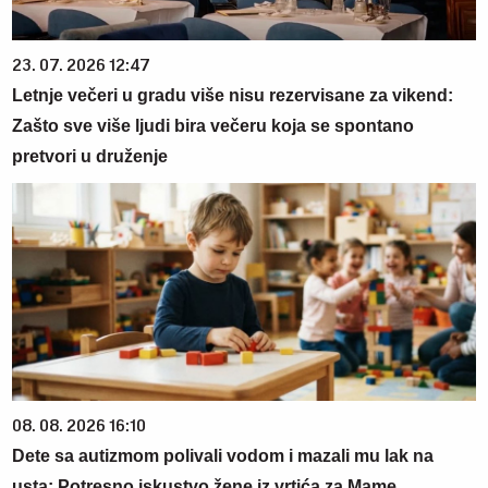
23. 07. 2026 12:47
Letnje večeri u gradu više nisu rezervisane za vikend:
Zašto sve više ljudi bira večeru koja se spontano
pretvori u druženje
08. 08. 2026 16:10
Dete sa autizmom polivali vodom i mazali mu lak na
usta: Potresno iskustvo žene iz vrtića za Mame