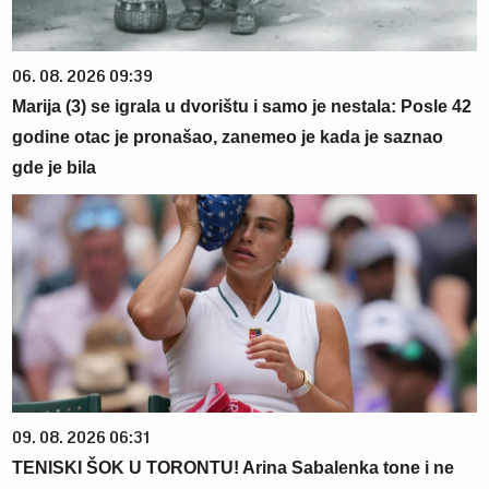
06. 08. 2026 09:39
Marija (3) se igrala u dvorištu i samo je nestala: Posle 42
godine otac je pronašao, zanemeo je kada je saznao
gde je bila
09. 08. 2026 06:31
TENISKI ŠOK U TORONTU! Arina Sabalenka tone i ne