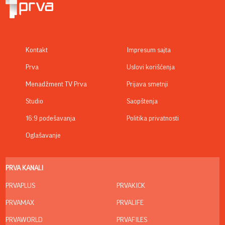
Kontakt
Impresum sajta
Prva
Uslovi korišćenja
Menadžment TV Prva
Prijava smetnji
Studio
Saopštenja
16:9 podešavanja
Politika privatnosti
Oglašavanje
PRVA KANALI
PRVAPLUS
PRVAKICK
PRVAMAX
PRVALIFE
PRVAWORLD
PRVAFILES