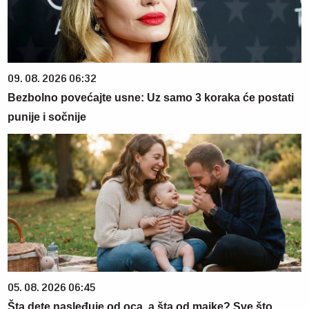
09. 08. 2026 06:32
Bezbolno povećajte usne: Uz samo 3 koraka će postati
punije i sočnije
05. 08. 2026 06:45
Šta dete nasleđuje od oca, a šta od majke? Sve što