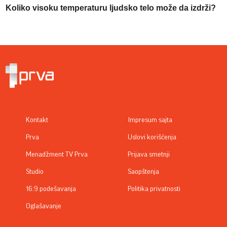
Koliko visoku temperaturu ljudsko telo može da izdrži?
Kontakt
Impresum sajta
Prva
Uslovi korišćenja
Menadžment TV Prva
Prijava smetnji
Studio
Saopštenja
16:9 podešavanja
Politika privatnosti
Oglašavanje