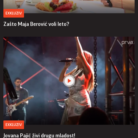
EXKLUZIV
Zašto Maja Berović voli leto?
EXKLUZIV
Jovana Pajić živi drugu mladost!