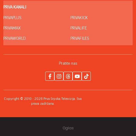
PRVA KANALI
PRVAPLUS
PRVAKICK
PRVAMAX
PRVALIFE
PRVAWORLD
PRVAFILES
Pratite nas
Copyright © 2010 - 2026 Prva Srpska Televizija. Sva
prava zadržana.