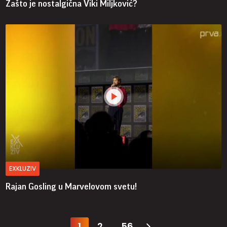
Zašto je nostalgična Viki Miljković?
EXKLUZIV
Rajan Gosling u Marvelovom svetu!
1
2
56
...