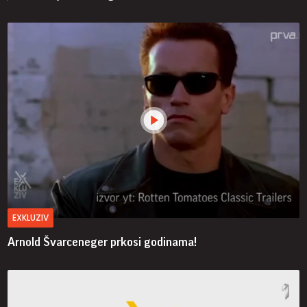
EXKLUZIV
Arnold Švarceneger prkosi godinama!