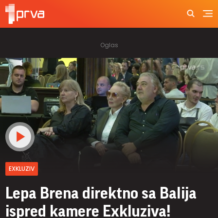
EXKLUZIV
Lepa Brena direktno sa Balija
ispred kamere Exkluziva!