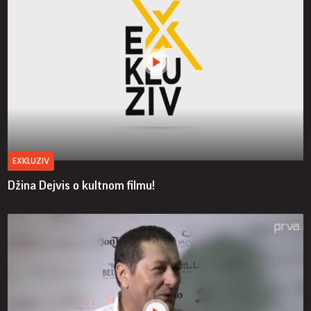
EXKLUZIV
Džina Dejvis o kultnom filmu!