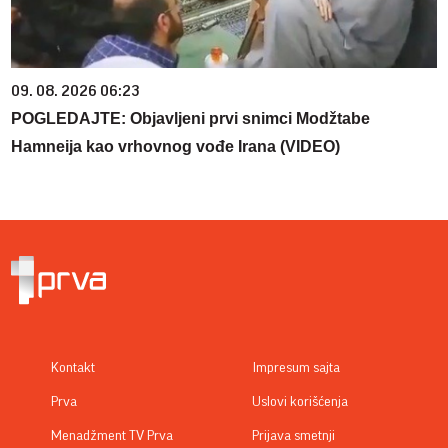
09. 08. 2026 06:23
POGLEDAJTE: Objavljeni prvi snimci Modžtabe
Hamneija kao vrhovnog vođe Irana (VIDEO)
Kontakt
Impresum sajta
Prva
Uslovi korišćenja
Menadžment TV Prva
Prijava smetnji