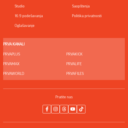
Studio
Saopštenja
16:9 podešavanja
Politika privatnosti
Oglašavanje
PRVA KANALI
PRVAPLUS
PRVAKICK
PRVAMAX
PRVALIFE
PRVAWORLD
PRVAFILES
Pratite nas