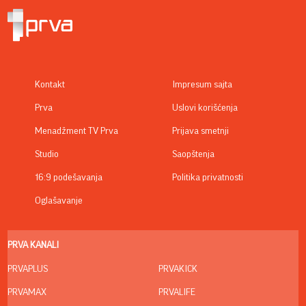
Kontakt
Impresum sajta
Prva
Uslovi korišćenja
Menadžment TV Prva
Prijava smetnji
Studio
Saopštenja
16:9 podešavanja
Politika privatnosti
Oglašavanje
PRVA KANALI
PRVAPLUS
PRVAKICK
PRVAMAX
PRVALIFE