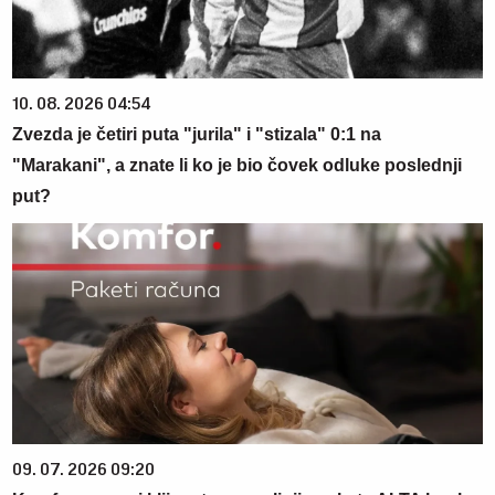
10. 08. 2026 04:54
Zvezda je četiri puta "jurila" i "stizala" 0:1 na
"Marakani", a znate li ko je bio čovek odluke poslednji
put?
09. 07. 2026 09:20