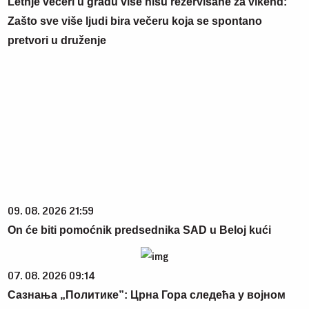
Letnje večeri u gradu više nisu rezervisane za vikend:
Zašto sve više ljudi bira večeru koja se spontano
pretvori u druženje
09. 08. 2026 21:59
On će biti pomoćnik predsednika SAD u Beloj kući
07. 08. 2026 09:14
Сазнања „Политике”: Црна Гора следећа у војном