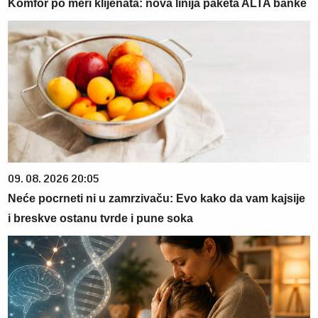
Komfor po meri klijenata: nova linija paketa ALTA banke
09. 08. 2026 20:05
Neće pocrneti ni u zamrzivaču: Evo kako da vam kajsije
i breskve ostanu tvrde i pune soka