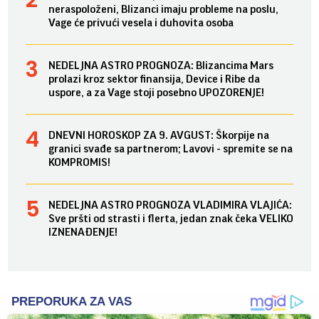
neraspoloženi, Blizanci imaju probleme na poslu,
Vage će privući vesela i duhovita osoba
NEDELJNA ASTRO PROGNOZA: Blizancima Mars
prolazi kroz sektor finansija, Device i Ribe da
uspore, a za Vage stoji posebno UPOZORENJE!
DNEVNI HOROSKOP ZA 9. AVGUST: Škorpije na
granici svađe sa partnerom; Lavovi - spremite se na
KOMPROMIS!
NEDELJNA ASTRO PROGNOZA VLADIMIRA VLAJIĆA:
Sve pršti od strasti i flerta, jedan znak čeka VELIKO
IZNENAĐENJE!