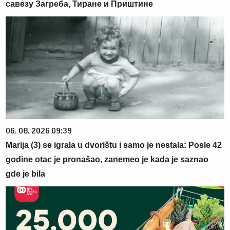
савезу Загреба, Тиране и Приштине
06. 08. 2026 09:39
Marija (3) se igrala u dvorištu i samo je nestala: Posle 42
godine otac je pronašao, zanemeo je kada je saznao
gde je bila