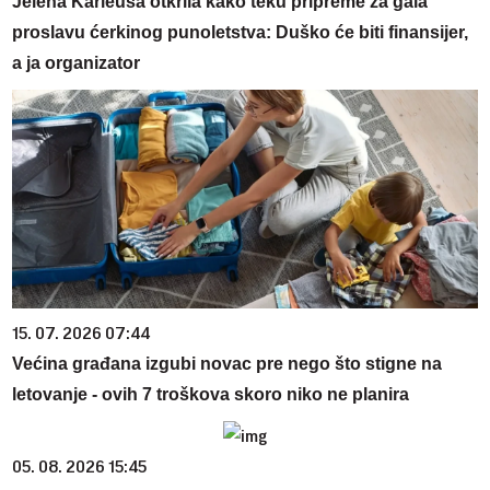
Jelena Karleuša otkrila kako teku pripreme za gala
proslavu ćerkinog punoletstva: Duško će biti finansijer,
a ja organizator
15. 07. 2026 07:44
Većina građana izgubi novac pre nego što stigne na
letovanje - ovih 7 troškova skoro niko ne planira
05. 08. 2026 15:45