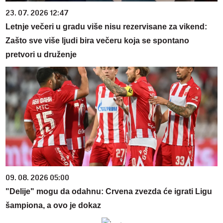
23. 07. 2026 12:47
Letnje večeri u gradu više nisu rezervisane za vikend:
Zašto sve više ljudi bira večeru koja se spontano
pretvori u druženje
09. 08. 2026 05:00
"Delije" mogu da odahnu: Crvena zvezda će igrati Ligu
šampiona, a ovo je dokaz