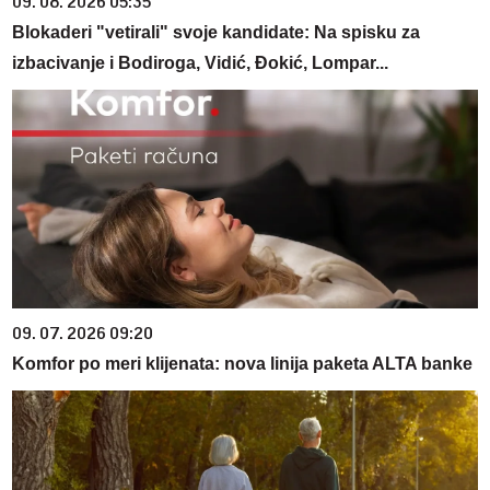
09. 08. 2026 05:35
Blokaderi "vetirali" svoje kandidate: Na spisku za
izbacivanje i Bodiroga, Vidić, Đokić, Lompar...
09. 07. 2026 09:20
Komfor po meri klijenata: nova linija paketa ALTA banke