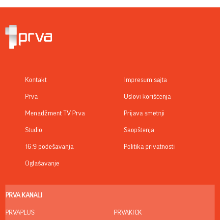
Kontakt
Impresum sajta
Prva
Uslovi korišćenja
Menadžment TV Prva
Prijava smetnji
Studio
Saopštenja
16:9 podešavanja
Politika privatnosti
Oglašavanje
PRVA KANALI
PRVAPLUS
PRVAKICK