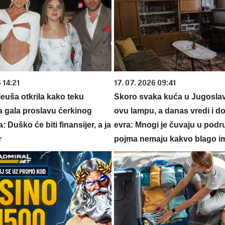
 14:21
17. 07. 2026 09:41
euša otkrila kako teku
Skoro svaka kuća u Jugoslavij
a gala proslavu ćerkinog
ovu lampu, a danas vredi i do
: Duško će biti finansijer, a ja
evra: Mnogi je čuvaju u podr
r
pojma nemaju kakvo blago i