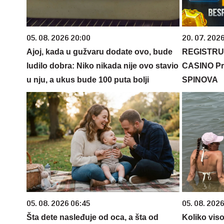
05. 08. 2026 20:00
20. 07. 202
Ajoj, kada u gužvaru dodate ovo, bude
REGISTRU
ludilo dobra: Niko nikada nije ovo stavio
CASINO Pr
u nju, a ukus bude 100 puta bolji
SPINOVA
05. 08. 2026 06:45
05. 08. 2026
Šta dete nasleđuje od oca, a šta od
Koliko vis