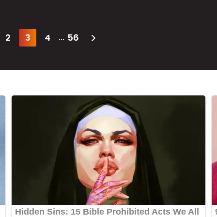
2
3
4
56
...