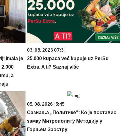
03. 08. 2026 07:31
i imala je
25.000 kupaca već kupuje uz PerSu
 2.000
Extra. A ti? Saznaj više
umu, a
maju
05. 08. 2026 15:45
Сазнања „Политике”: Ко је поставио
замку Митрополиту Методију у
Горњем Заостру