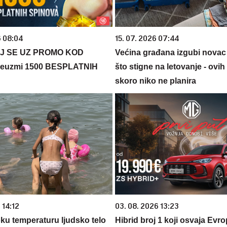
6 08:04
15. 07. 2026 07:44
J SE UZ PROMO KOD
Većina građana izgubi novac
euzmi 1500 BESPLATNIH
što stigne na letovanje - ovih
skoro niko ne planira
 14:12
03. 08. 2026 13:23
oku temperaturu ljudsko telo
Hibrid broj 1 koji osvaja Evr