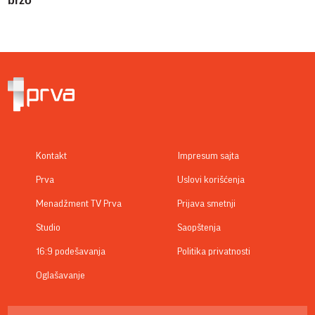
brzo
Kontakt
Impresum sajta
Prva
Uslovi korišćenja
Menadžment TV Prva
Prijava smetnji
Studio
Saopštenja
16:9 podešavanja
Politika privatnosti
Oglašavanje