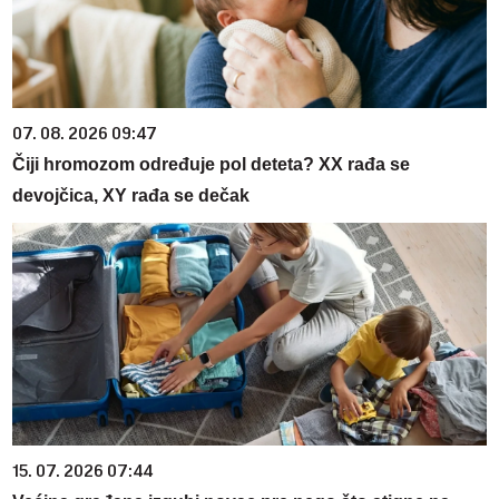
07. 08. 2026 09:47
Čiji hromozom određuje pol deteta? XX rađa se
devojčica, XY rađa se dečak
15. 07. 2026 07:44