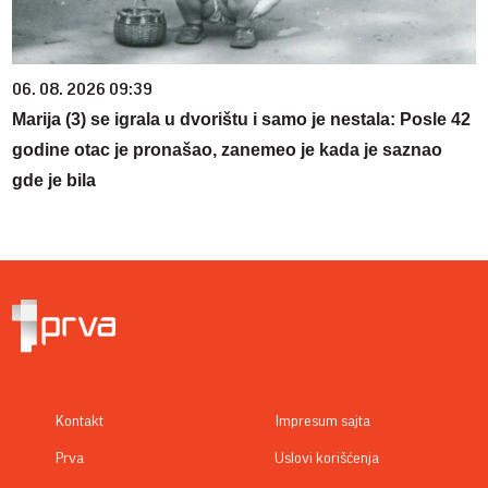
06. 08. 2026 09:39
Marija (3) se igrala u dvorištu i samo je nestala: Posle 42
godine otac je pronašao, zanemeo je kada je saznao
gde je bila
Kontakt
Impresum sajta
Prva
Uslovi korišćenja