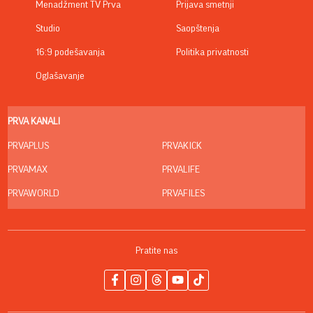
Menadžment TV Prva
Prijava smetnji
Studio
Saopštenja
16:9 podešavanja
Politika privatnosti
Oglašavanje
PRVA KANALI
PRVAPLUS
PRVAKICK
PRVAMAX
PRVALIFE
PRVAWORLD
PRVAFILES
Pratite nas