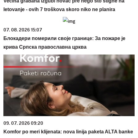
Većina građana izgubi novac pre nego što stigne na
letovanje - ovih 7 troškova skoro niko ne planira
07. 08. 2026 15:07
Блокадери померили своје границе: За пожаре је
крива Српска православна црква
09. 07. 2026 09:20
Komfor po meri klijenata: nova linija paketa ALTA banke