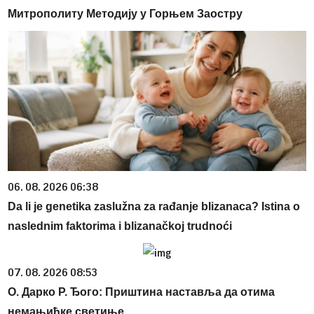
Митрополиту Методију у Горњем Заостру
06. 08. 2026 06:38
Da li je genetika zaslužna za rađanje blizanaca? Istina o
naslednim faktorima i blizanačkoj trudnoći
07. 08. 2026 08:53
О. Дарко Р. Ђого: Приштина наставља да отима
немањићке светиње