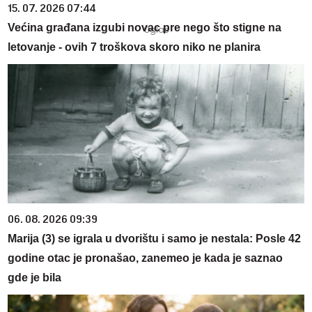
15. 07. 2026 07:44
Većina građana izgubi novac pre nego što stigne na
letovanje - ovih 7 troškova skoro niko ne planira
06. 08. 2026 09:39
Marija (3) se igrala u dvorištu i samo je nestala: Posle 42
godine otac je pronašao, zanemeo je kada je saznao
gde je bila