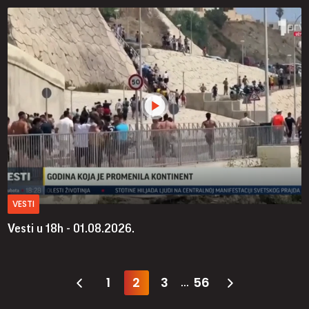
VESTI
Vesti u 18h - 01.08.2026.
1
2
3
56
...