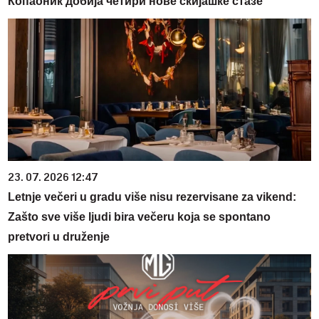
Копаоник добија четири нове скијашке стазе
23. 07. 2026 12:47
Letnje večeri u gradu više nisu rezervisane za vikend:
Zašto sve više ljudi bira večeru koja se spontano
pretvori u druženje