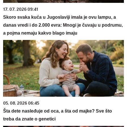
17. 07. 2026 09:41
Skoro svaka kuća u Jugoslaviji imala je ovu lampu, a
danas vredi i do 2.000 evra: Mnogi je čuvaju u podrumu,
a pojma nemaju kakvo blago imaju
05. 08. 2026 06:45
Šta dete nasleđuje od oca, a šta od majke? Sve što
treba da znate o genetici