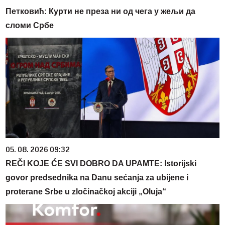
Петковић: Курти не преза ни од чега у жељи да
сломи Србе
05. 08. 2026 09:32
REČI KOJE ĆE SVI DOBRO DA UPAMTE: Istorijski
govor predsednika na Danu sećanja za ubijene i
proterane Srbe u zločinačkoj akciji „Oluja“