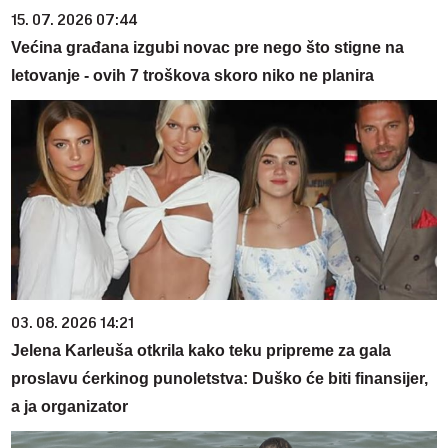
15. 07. 2026 07:44
Većina građana izgubi novac pre nego što stigne na
letovanje - ovih 7 troškova skoro niko ne planira
03. 08. 2026 14:21
Jelena Karleuša otkrila kako teku pripreme za gala
proslavu ćerkinog punoletstva: Duško će biti finansijer,
a ja organizator