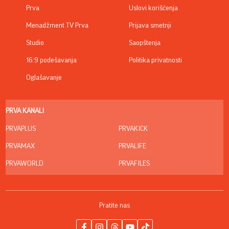
Prva
Uslovi korišćenja
Menadžment TV Prva
Prijava smetnji
Studio
Saopštenja
16:9 podešavanja
Politika privatnosti
Oglašavanje
PRVA KANALI
PRVAPLUS
PRVAKICK
PRVAMAX
PRVALIFE
PRVAWORLD
PRVAFILES
Pratite nas