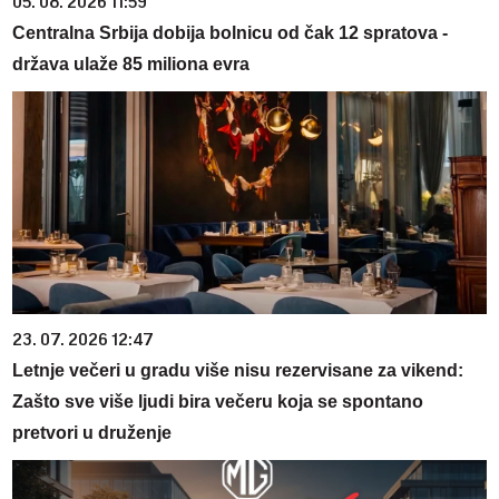
05. 08. 2026 11:59
Centralna Srbija dobija bolnicu od čak 12 spratova -
država ulaže 85 miliona evra
23. 07. 2026 12:47
Letnje večeri u gradu više nisu rezervisane za vikend:
Zašto sve više ljudi bira večeru koja se spontano
pretvori u druženje