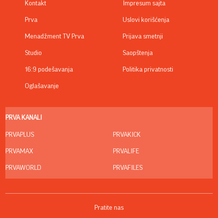
Kontakt
Impresum sajta
Prva
Uslovi korišćenja
Menadžment TV Prva
Prijava smetnji
Studio
Saopštenja
16:9 podešavanja
Politika privatnosti
Oglašavanje
PRVA KANALI
PRVAPLUS
PRVAKICK
PRVAMAX
PRVALIFE
PRVAWORLD
PRVAFILES
Pratite nas