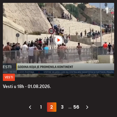
VESTI
Vesti u 18h - 01.08.2026.
1
2
3
56
...