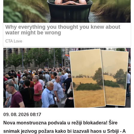
09. 08. 2026 08:17
Nova monstruozna podvala u režiji blokadera! Šire
snimak jezivog požara kako bi izazvali haos u Srbiji - A