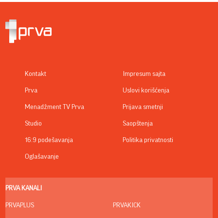
Kontakt
Impresum sajta
Prva
Uslovi korišćenja
Menadžment TV Prva
Prijava smetnji
Studio
Saopštenja
16:9 podešavanja
Politika privatnosti
Oglašavanje
PRVA KANALI
PRVAPLUS
PRVAKICK