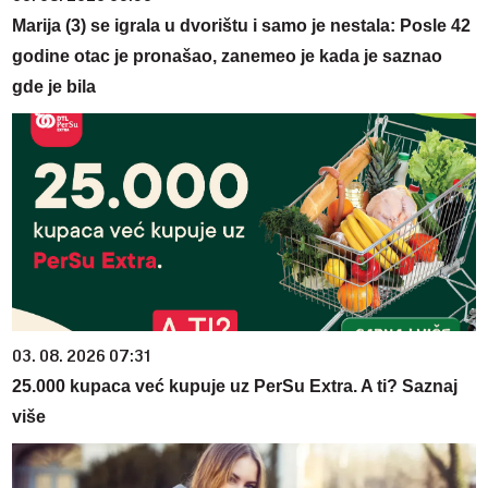
Marija (3) se igrala u dvorištu i samo je nestala: Posle 42
godine otac je pronašao, zanemeo je kada je saznao
gde je bila
03. 08. 2026 07:31
25.000 kupaca već kupuje uz PerSu Extra. A ti? Saznaj
više