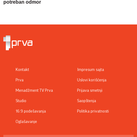
potreban odmor
Kontakt
Impresum sajta
Prva
Uslovi korišćenja
Menadžment TV Prva
Prijava smetnji
Studio
Saopštenja
16:9 podešavanja
Politika privatnosti
Oglašavanje