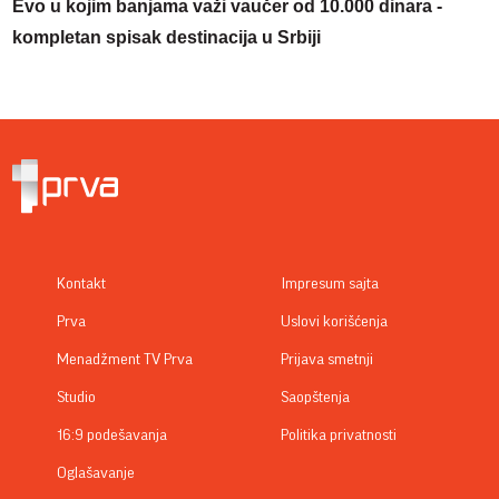
Evo u kojim banjama važi vaučer od 10.000 dinara -
kompletan spisak destinacija u Srbiji
Kontakt
Impresum sajta
Prva
Uslovi korišćenja
Menadžment TV Prva
Prijava smetnji
Studio
Saopštenja
16:9 podešavanja
Politika privatnosti
Oglašavanje