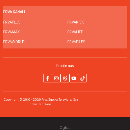
PRVA KANALI
PRVAPLUS
PRVAKICK
PRVAMAX
PRVALIFE
PRVAWORLD
PRVAFILES
Pratite nas
Copyright © 2010 - 2026 Prva Srpska Televizija. Sva
prava zadržana.