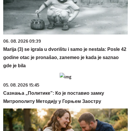
06. 08. 2026 09:39
Marija (3) se igrala u dvorištu i samo je nestala: Posle 42
godine otac je pronašao, zanemeo je kada je saznao
gde je bila
05. 08. 2026 15:45
Сазнања „Политике”: Ко је поставио замку
Митрополиту Методију у Горњем Заостру