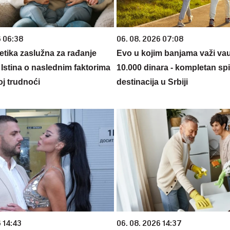
6 06:38
06. 08. 2026 07:08
netika zaslužna za rađanje
Evo u kojim banjama važi va
 Istina o naslednim faktorima
10.000 dinara - kompletan sp
oj trudnoći
destinacija u Srbiji
 14:43
06. 08. 2026 14:37