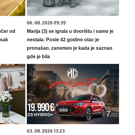
06. 08. 2026 09:39
učer od
Marija (3) se igrala u dvorištu i samo je
isak
nestala: Posle 42 godine otac je
pronašao, zanemeo je kada je saznao
gde je bila
03. 08. 2026 13:23