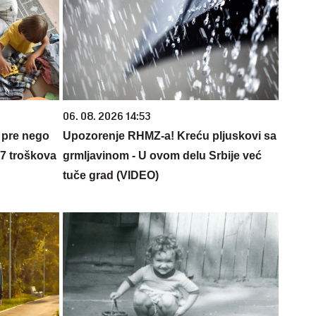
06. 08. 2026 14:53
 pre nego
Upozorenje RHMZ-a! Kreću pljuskovi sa
 7 troškova
grmljavinom - U ovom delu Srbije već
tuče grad (VIDEO)