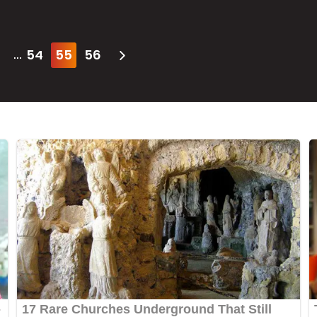
54
55
56
...