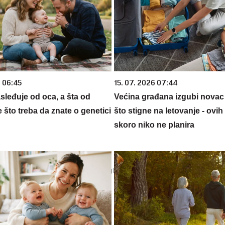
6 06:45
15. 07. 2026 07:44
sleđuje od oca, a šta od
Većina građana izgubi novac
što treba da znate o genetici
što stigne na letovanje - ovih
skoro niko ne planira