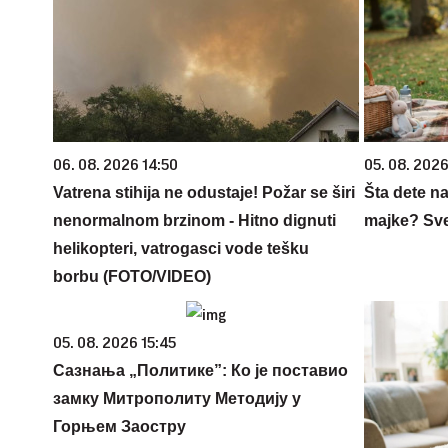
06. 08. 2026 14:50
05. 08. 202
Vatrena stihija ne odustaje! Požar se širi
Šta dete na
nenormalnom brzinom - Hitno dignuti
majke? Sve 
helikopteri, vatrogasci vode tešku
borbu (FOTO/VIDEO)
05. 08. 2026 15:45
Сазнања „Политике”: Ко је поставио
замку Митрополиту Методију у
Горњем Заостру