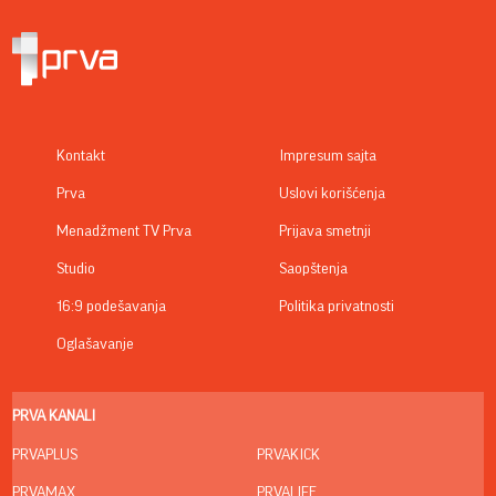
Kontakt
Impresum sajta
Prva
Uslovi korišćenja
Menadžment TV Prva
Prijava smetnji
Studio
Saopštenja
16:9 podešavanja
Politika privatnosti
Oglašavanje
PRVA KANALI
PRVAPLUS
PRVAKICK
PRVAMAX
PRVALIFE