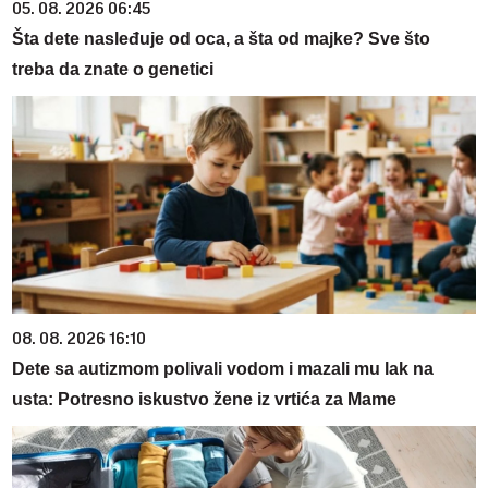
05. 08. 2026 06:45
Šta dete nasleđuje od oca, a šta od majke? Sve što
treba da znate o genetici
08. 08. 2026 16:10
Dete sa autizmom polivali vodom i mazali mu lak na
usta: Potresno iskustvo žene iz vrtića za Mame