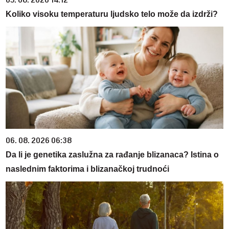
05. 08. 2026 14:12
Koliko visoku temperaturu ljudsko telo može da izdrži?
06. 08. 2026 06:38
Da li je genetika zaslužna za rađanje blizanaca? Istina o
naslednim faktorima i blizanačkoj trudnoći