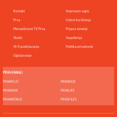
Kontakt
Impresum sajta
Prva
Uslovi korišćenja
Menadžment TV Prva
Prijava smetnji
Studio
Saopštenja
16:9 podešavanja
Politika privatnosti
Oglašavanje
PRVA KANALI
PRVAPLUS
PRVAKICK
PRVAMAX
PRVALIFE
PRVAWORLD
PRVAFILES