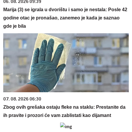
06. 08. 2026 09:39
Marija (3) se igrala u dvorištu i samo je nestala: Posle 42
godine otac je pronašao, zanemeo je kada je saznao
gde je bila
07. 08. 2026 06:30
Zbog ovih grešaka ostaju fleke na staklu: Prestanite da
ih pravite i prozori će vam zablistati kao dijamant