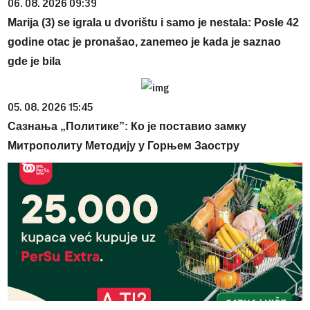
06. 08. 2026 09:39
Marija (3) se igrala u dvorištu i samo je nestala: Posle 42
godine otac je pronašao, zanemeo je kada je saznao
gde je bila
05. 08. 2026 15:45
Сазнања „Политике”: Ко је поставио замку
Митрополиту Методију у Горњем Заостру