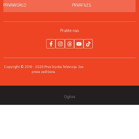
PRVAWORLD
PRVAFILES
Pratite nas
Copyright © 2010 - 2026 Prva Srpska Televizija. Sva
prava zadržana.