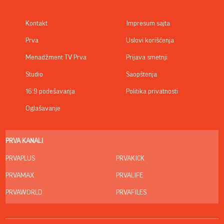
Kontakt
Impresum sajta
Prva
Uslovi korišćenja
Menadžment TV Prva
Prijava smetnji
Studio
Saopštenja
16:9 podešavanja
Politika privatnosti
Oglašavanje
PRVA KANALI
PRVAPLUS
PRVAKICK
PRVAMAX
PRVALIFE
PRVAWORLD
PRVAFILES