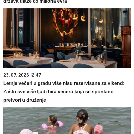
država ulaže 85 miliona evra
23. 07. 2026 12:47
Letnje večeri u gradu više nisu rezervisane za vikend:
Zašto sve više ljudi bira večeru koja se spontano
pretvori u druženje