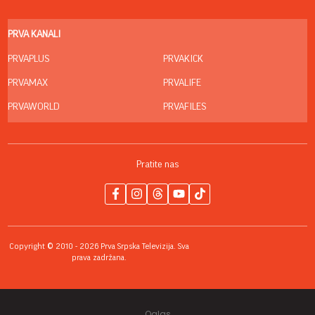
PRVA KANALI
PRVAPLUS
PRVAKICK
PRVAMAX
PRVALIFE
PRVAWORLD
PRVAFILES
Pratite nas
Copyright © 2010 - 2026 Prva Srpska Televizija. Sva
prava zadržana.