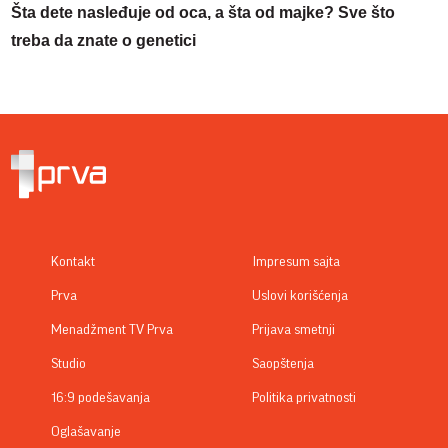
Šta dete nasleđuje od oca, a šta od majke? Sve što
treba da znate o genetici
Kontakt
Impresum sajta
Prva
Uslovi korišćenja
Menadžment TV Prva
Prijava smetnji
Studio
Saopštenja
16:9 podešavanja
Politika privatnosti
Oglašavanje