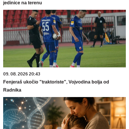
jedinice na terenu
09. 08. 2026 20:43
Fenjeraš ukočio "traktoriste", Vojvodina bolja od
Radnika