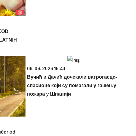
KOD
PLATNIH
06. 08. 2026 16:43
Вучић и Дачић дочекали ватрогасце-
спасиоце који су помагали у гашењу
пожара у Шпанији
učer od