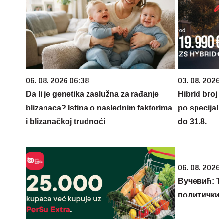
06. 08. 2026 06:38
03. 08. 2026
Da li je genetika zaslužna za rađanje
Hibrid broj
blizanaca? Istina o naslednim faktorima
po specijal
i blizanačkoj trudnoći
do 31.8.
06. 08. 2026
Вучевић: Ђ
политичк