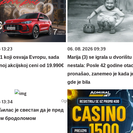
 13:23
06. 08. 2026 09:39
 1 koji osvaja Evropu, sada
Marija (3) se igrala u dvorištu
noj akcijskoj ceni od 19.990€
nestala: Posle 42 godine otac
pronašao, zanemeo je kada j
gde je bila
 13:34
илас је свестан да је пред
им бродоломом