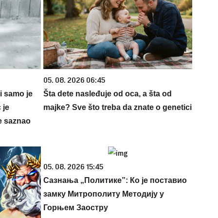
05. 08. 2026 06:45
 i samo je
Šta dete nasleđuje od oca, a šta od
 je
majke? Sve što treba da znate o genetici
e saznao
05. 08. 2026 15:45
Сазнања „Политике”: Ко је поставио
замку Митрополиту Методију у
Горњем Заостру