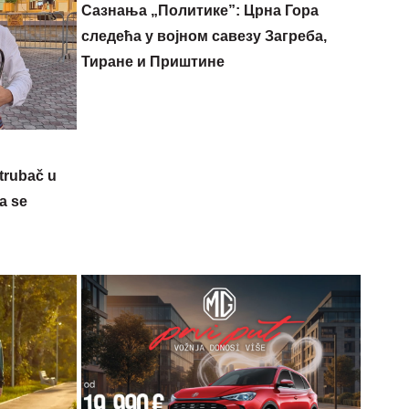
Сазнања „Политике”: Црна Гора
следећа у војном савезу Загреба,
Тиране и Приштине
 trubač u
a se