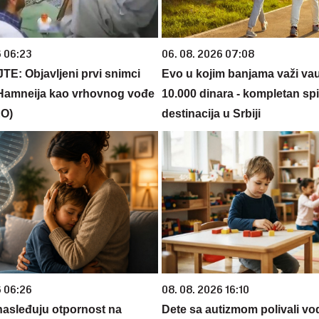
6 06:23
06. 08. 2026 07:08
: Objavljeni prvi snimci
Evo u kojim banjama važi va
Hamneija kao vrhovnog vođe
10.000 dinara - kompletan sp
EO)
destinacija u Srbiji
6 06:26
08. 08. 2026 16:10
 nasleđuju otpornost na
Dete sa autizmom polivali vo