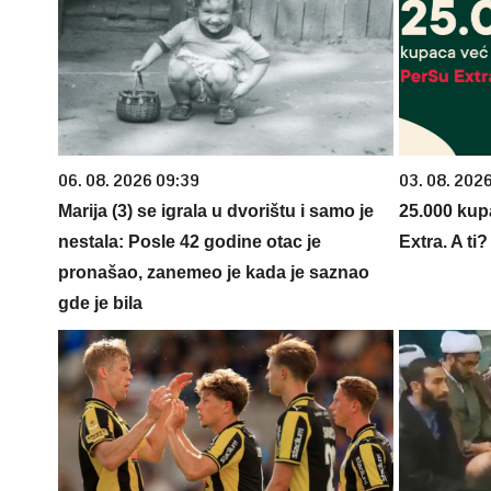
06. 08. 2026 09:39
03. 08. 202
Marija (3) se igrala u dvorištu i samo je
25.000 kup
nestala: Posle 42 godine otac je
Extra. A ti
pronašao, zanemeo je kada je saznao
gde je bila