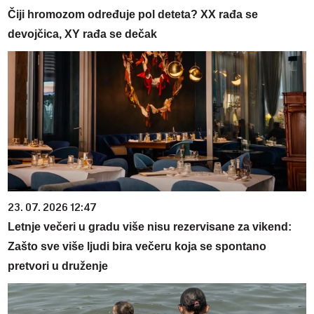
Čiji hromozom određuje pol deteta? XX rađa se
devojčica, XY rađa se dečak
23. 07. 2026 12:47
Letnje večeri u gradu više nisu rezervisane za vikend:
Zašto sve više ljudi bira večeru koja se spontano
pretvori u druženje