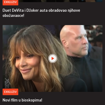
EXKLUZIV
Duet DeVita i Džoker auta obradovao njihove
obožavaoce!
EXKLUZIV
Novi film u bioskopima!