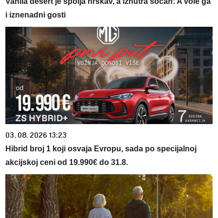
Vanila desert je spolja hrskav, a iznutra sočan: A vole ga
i iznenadni gosti
03. 08. 2026 13:23
Hibrid broj 1 koji osvaja Evropu, sada po specijalnoj
akcijskoj ceni od 19.990€ do 31.8.