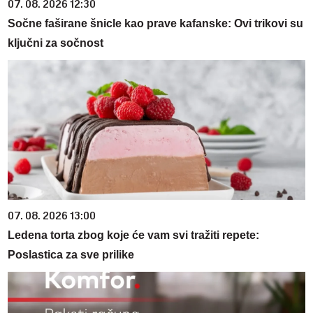
07. 08. 2026 12:30
Sočne faširane šnicle kao prave kafanske: Ovi trikovi su
ključni za sočnost
07. 08. 2026 13:00
Ledena torta zbog koje će vam svi tražiti repete:
Poslastica za sve prilike