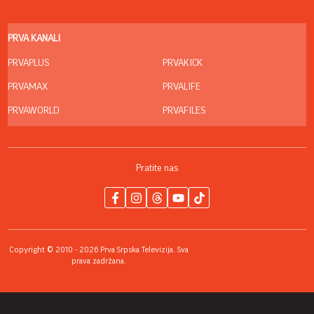
PRVA KANALI
PRVAPLUS
PRVAKICK
PRVAMAX
PRVALIFE
PRVAWORLD
PRVAFILES
Pratite nas
Copyright © 2010 - 2026 Prva Srpska Televizija. Sva
prava zadržana.