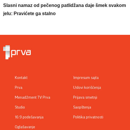
Slasni namaz od pečenog patlidžana daje šmek svakom
jelu: Pravićete ga stalno
Kontakt
Impresum sajta
Prva
Uslovi korišćenja
Menadžment TV Prva
Prijava smetnji
Studio
Saopštenja
16:9 podešavanja
Politika privatnosti
Oglašavanje