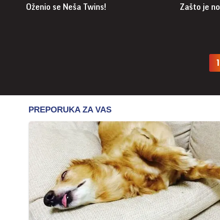
Oženio se Neša Twins!
Zašto je no
1