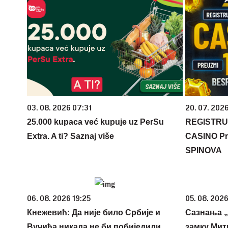
03. 08. 2026 07:31
20. 07. 202
25.000 kupaca već kupuje uz PerSu
REGISTRU
Extra. A ti? Saznaj više
CASINO Pr
SPINOVA
06. 08. 2026 19:25
05. 08. 2026
Кнежевић: Да није било Србије и
Сазнања „
Вучића никада не би побиједили
замку Мит