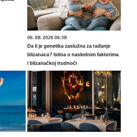
06. 08. 2026 06:38
Da li je genetika zaslužna za rađanje
blizanaca? Istina o naslednim faktorima
i blizanačkoj trudnoći