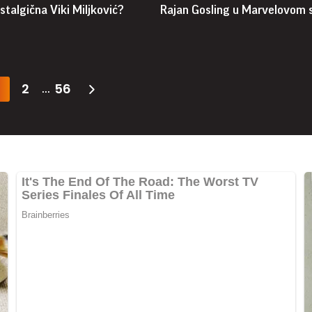
stalgična Viki Miljković?
Rajan Gosling u Marvelovom 
2
56
...