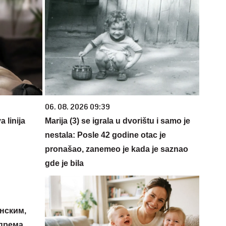
06. 08. 2026 09:39
 linija
Marija (3) se igrala u dvorištu i samo je
nestala: Posle 42 godine otac je
pronašao, zanemeo je kada je saznao
gde je bila
нским,
 према