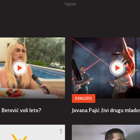
EXKLUZIV
Berović voli leto?
Jovana Pajić živi drugu mlado