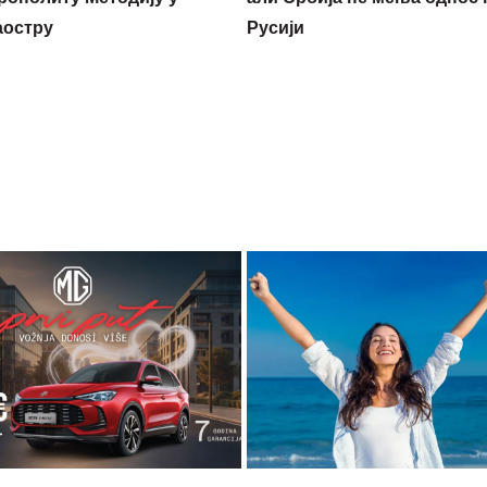
аостру
Русији