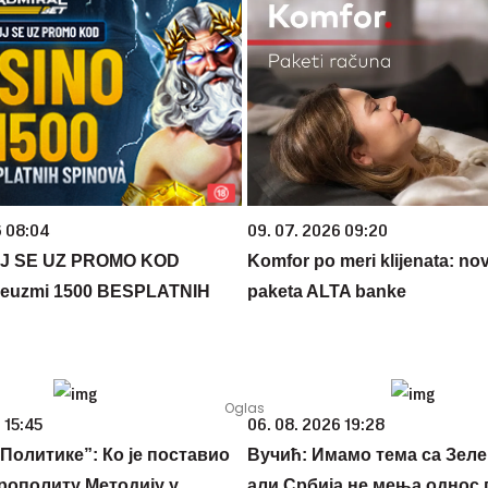
6 08:04
09. 07. 2026 09:20
J SE UZ PROMO KOD
Komfor po meri klijenata: nova
euzmi 1500 BESPLATNIH
paketa ALTA banke
 15:45
06. 08. 2026 19:28
Политике”: Ко је поставио
Вучић: Имамо тема са Зеле
рополиту Методију у
али Србија не мења однос