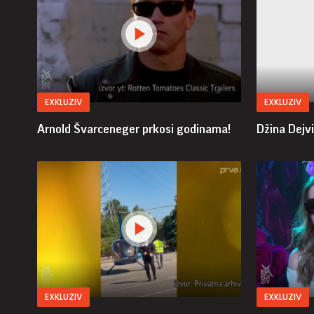
EXKLUZIV
EXKLUZIV
Arnold Švarceneger prkosi godinama!
Džina Dejvi
EXKLUZIV
EXKLUZIV