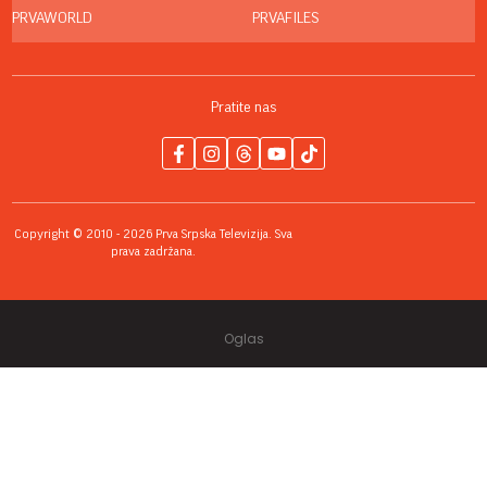
PRVAWORLD
PRVAFILES
Pratite nas
Copyright © 2010 - 2026 Prva Srpska Televizija. Sva
prava zadržana.