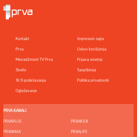
Kontakt
Impresum sajta
Prva
Uslovi korišćenja
Menadžment TV Prva
Prijava smetnji
Studio
Saopštenja
16:9 podešavanja
Politika privatnosti
Oglašavanje
PRVA KANALI
PRVAPLUS
PRVAKICK
PRVAMAX
PRVALIFE