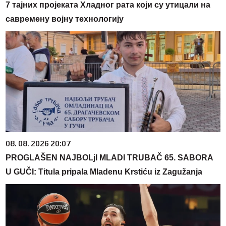
7 тајних пројеката Хладног рата који су утицали на
савремену војну технологију
08. 08. 2026 20:07
PROGLAŠEN NAJBOLjI MLADI TRUBAČ 65. SABORA
U GUČI: Titula pripala Mladenu Krstiću iz Zagužanja