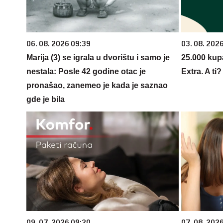
06. 08. 2026 09:39
03. 08. 202
Marija (3) se igrala u dvorištu i samo je
25.000 kup
nestala: Posle 42 godine otac je
Extra. A ti
pronašao, zanemeo je kada je saznao
gde je bila
09. 07. 2026 09:20
07. 08. 202