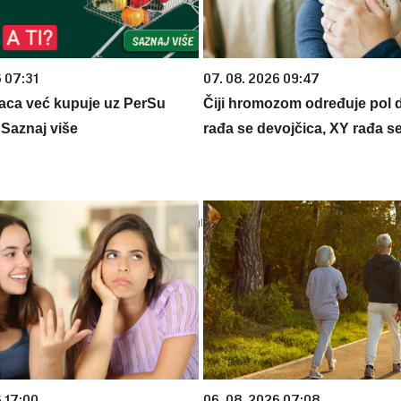
6 07:31
07. 08. 2026 09:47
aca već kupuje uz PerSu
Čiji hromozom određuje pol 
? Saznaj više
rađa se devojčica, XY rađa s
6 17:00
06. 08. 2026 07:08