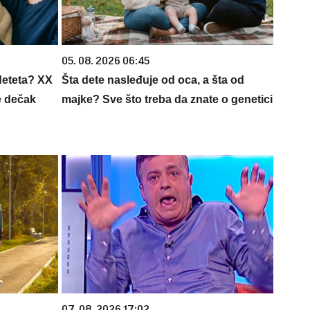
05. 08. 2026 06:45
deteta? XX
Šta dete nasleđuje od oca, a šta od
e dečak
majke? Sve što treba da znate o genetici
07. 08. 2026 17:02