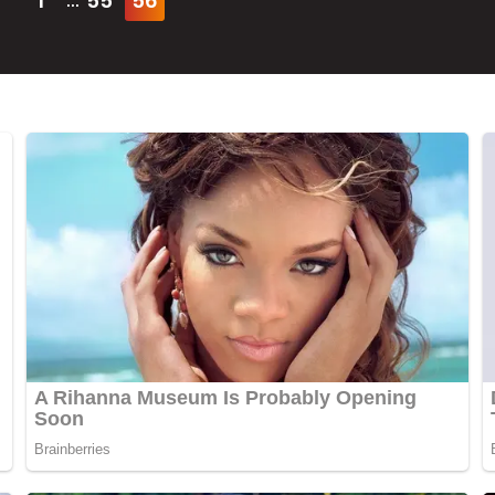
1
55
56
...