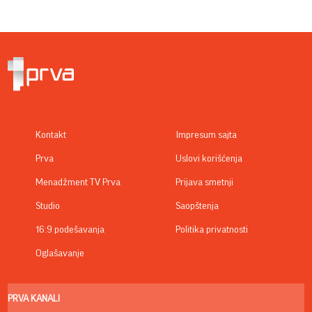
Kontakt
Impresum sajta
Prva
Uslovi korišćenja
Menadžment TV Prva
Prijava smetnji
Studio
Saopštenja
16:9 podešavanja
Politika privatnosti
Oglašavanje
PRVA KANALI