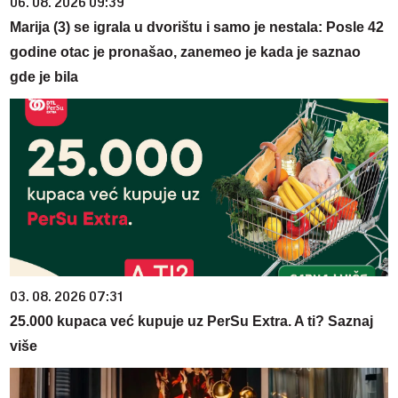
06. 08. 2026 09:39
Marija (3) se igrala u dvorištu i samo je nestala: Posle 42
godine otac je pronašao, zanemeo je kada je saznao
gde je bila
03. 08. 2026 07:31
25.000 kupaca već kupuje uz PerSu Extra. A ti? Saznaj
više