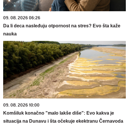
09. 08. 2026 06:26
Da li deca nasleđuju otpornost na stres? Evo šta kaže
nauka
09. 08. 2026 10:00
Komšiluk konačno "malo lakše diše": Evo kakva je
situacija na Dunavu i šta očekuje ekektranu Černavoda