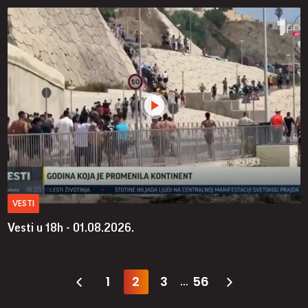
VESTI
Vesti u 18h - 01.08.2026.
1
2
3
56
...