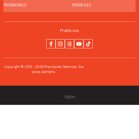
PRVAWORLD
PRVAFILES
Pratite nas
Copyright © 2010 - 2026 Prva Srpska Televizija. Sva
prava zadržana.