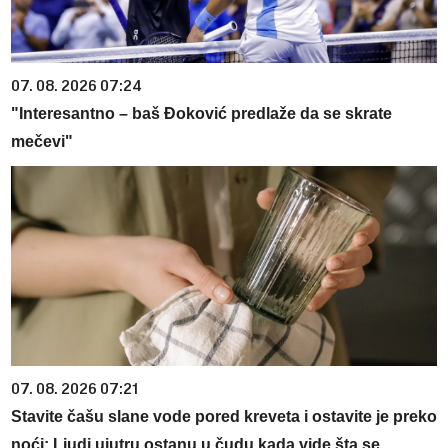
07. 08. 2026 07:24
"Interesantno – baš Đoković predlaže da se skrate
mečevi"
07. 08. 2026 07:21
Stavite čašu slane vode pored kreveta i ostavite je preko
noći: Ljudi ujutru ostanu u čudu kada vide šta se