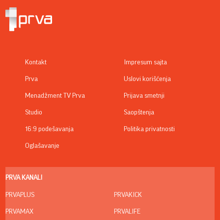
Kontakt
Impresum sajta
Prva
Uslovi korišćenja
Menadžment TV Prva
Prijava smetnji
Studio
Saopštenja
16:9 podešavanja
Politika privatnosti
Oglašavanje
PRVA KANALI
PRVAPLUS
PRVAKICK
PRVAMAX
PRVALIFE