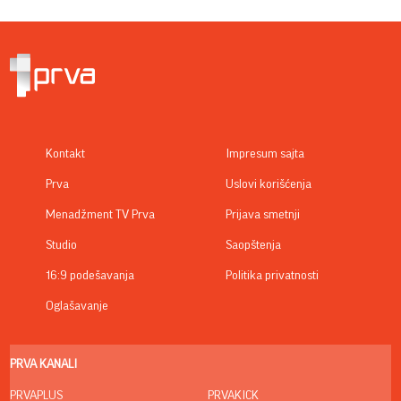
Kontakt
Impresum sajta
Prva
Uslovi korišćenja
Menadžment TV Prva
Prijava smetnji
Studio
Saopštenja
16:9 podešavanja
Politika privatnosti
Oglašavanje
PRVA KANALI
PRVAPLUS
PRVAKICK