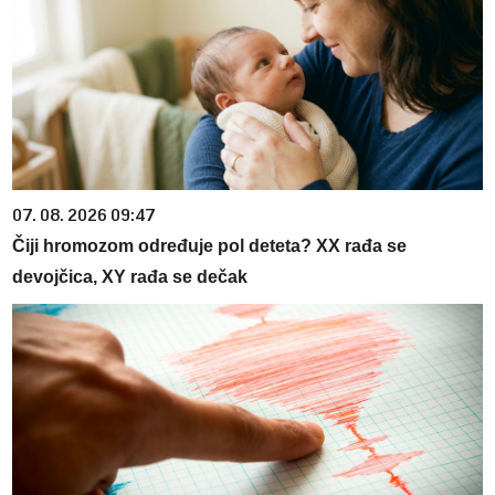
07. 08. 2026 09:47
Čiji hromozom određuje pol deteta? XX rađa se
devojčica, XY rađa se dečak