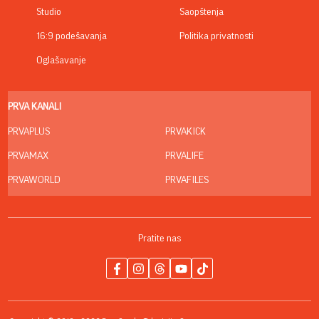
Studio
Saopštenja
16:9 podešavanja
Politika privatnosti
Oglašavanje
PRVA KANALI
PRVAPLUS
PRVAKICK
PRVAMAX
PRVALIFE
PRVAWORLD
PRVAFILES
Pratite nas