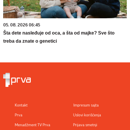
05. 08. 2026 06:45
Šta dete nasleđuje od oca, a šta od majke? Sve što
treba da znate o genetici
Kontakt
Impresum sajta
Prva
Uslovi korišćenja
Menadžment TV Prva
Prijava smetnji