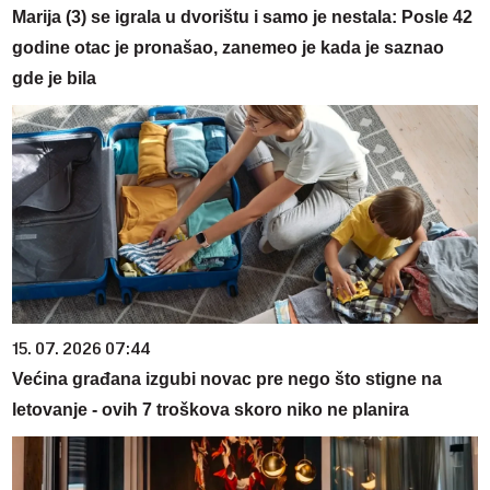
Marija (3) se igrala u dvorištu i samo je nestala: Posle 42
godine otac je pronašao, zanemeo je kada je saznao
gde je bila
15. 07. 2026 07:44
Većina građana izgubi novac pre nego što stigne na
letovanje - ovih 7 troškova skoro niko ne planira