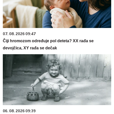
07. 08. 2026 09:47
Čiji hromozom određuje pol deteta? XX rađa se
devojčica, XY rađa se dečak
06. 08. 2026 09:39