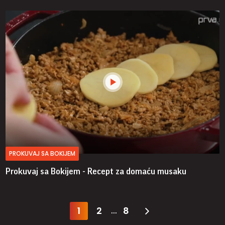
PROKUVAJ SA BOKIJEM
Prokuvaj sa Bokijem - Recept za domaću musaku
1
2
8
...