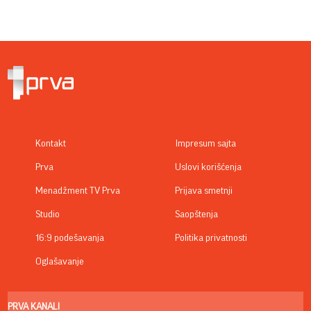
Kontakt
Impresum sajta
Prva
Uslovi korišćenja
Menadžment TV Prva
Prijava smetnji
Studio
Saopštenja
16:9 podešavanja
Politika privatnosti
Oglašavanje
PRVA KANALI