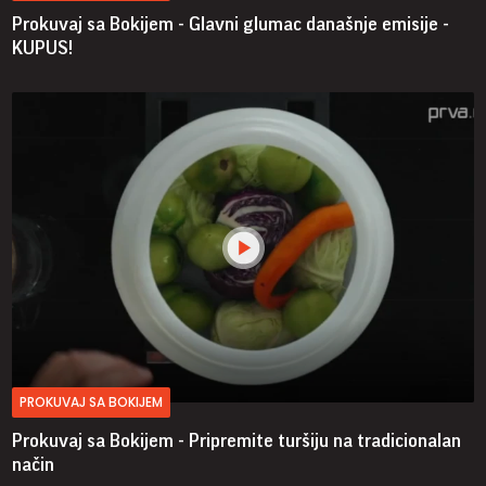
Prokuvaj sa Bokijem - Glavni glumac današnje emisije -
KUPUS!
PROKUVAJ SA BOKIJEM
Prokuvaj sa Bokijem - Pripremite turšiju na tradicionalan
način