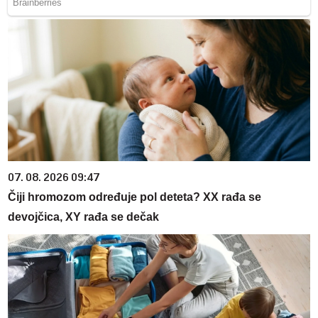
07. 08. 2026 09:47
Čiji hromozom određuje pol deteta? XX rađa se
devojčica, XY rađa se dečak