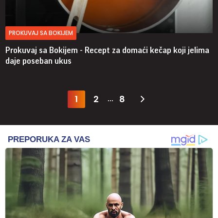
PROKUVAJ SA BOKIJEM
Prokuvaj sa Bokijem - Recept za domaći kečap koji jelima
daje poseban ukus
1
2
8
...