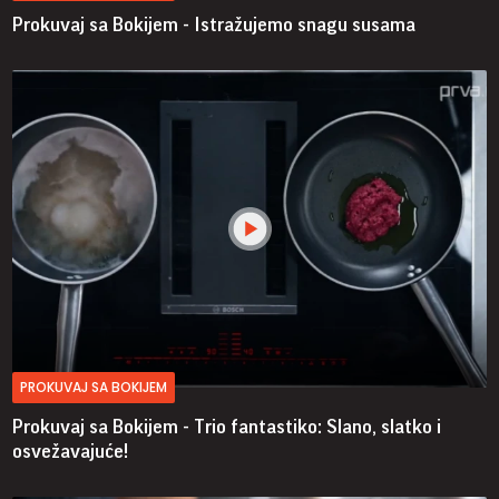
Prokuvaj sa Bokijem - Istražujemo snagu susama
PROKUVAJ SA BOKIJEM
Prokuvaj sa Bokijem - Trio fantastiko: Slano, slatko i
osvežavajuće!