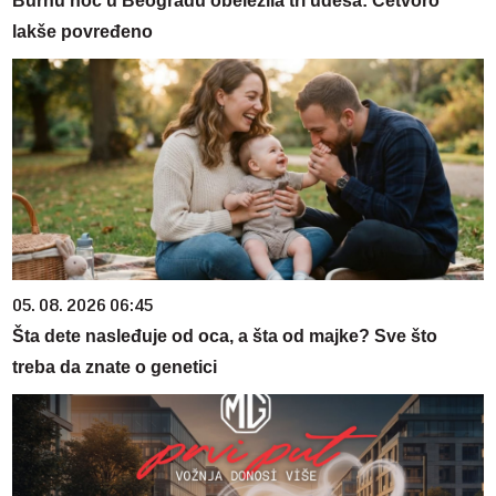
Burnu noć u Beogradu obeležila tri udesa: Četvoro
lakše povređeno
05. 08. 2026 06:45
Šta dete nasleđuje od oca, a šta od majke? Sve što
treba da znate o genetici