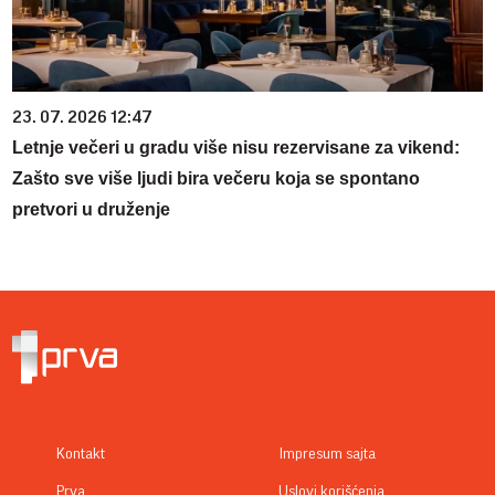
23. 07. 2026 12:47
Letnje večeri u gradu više nisu rezervisane za vikend:
Zašto sve više ljudi bira večeru koja se spontano
pretvori u druženje
Kontakt
Impresum sajta
Prva
Uslovi korišćenja