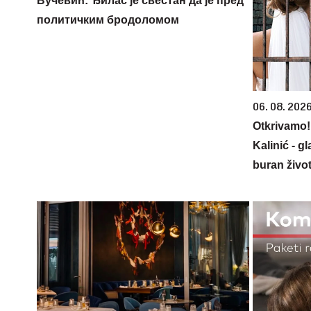
Вучевић: Ђилас је свестан да је пред
политичким бродоломом
06. 08. 2026
Otkrivamo!
Kalinić - 
buran život