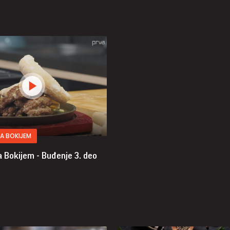
A BOKIJEM
a Bokijem - Buđenje
3. deo