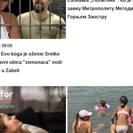
Сазнања „Политике”: Ко је
замку Митрополиту Методиј
Горњем Заостру
 18:00
 Evo koga je oženio Sretko
glavni ubica "zemunaca" vodi
 u Zabeli