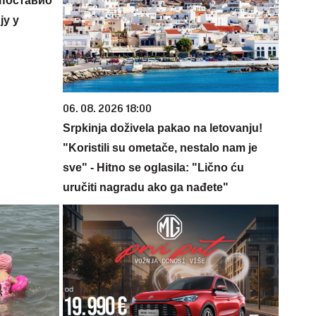
 поставио
у у
06. 08. 2026 18:00
Srpkinja doživela pakao na letovanju!
"Koristili su ometače, nestalo nam je
sve" - Hitno se oglasila: "Lično ću
uručiti nagradu ako ga nađete"