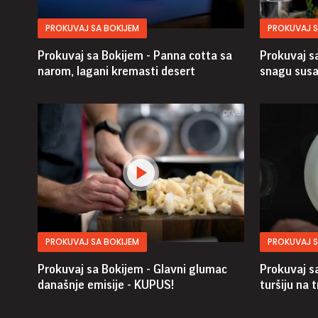
PROKUVAJ SA BOKIJEM
PROKUVAJ S
Prokuvaj sa Bokijem - Panna cotta sa
Prokuvaj s
narom, lagani kremasti desert
snagu sus
PROKUVAJ SA BOKIJEM
PROKUVAJ S
Prokuvaj sa Bokijem - Glavni glumac
Prokuvaj s
današnje emisije - KUPUS!
turšiju na 