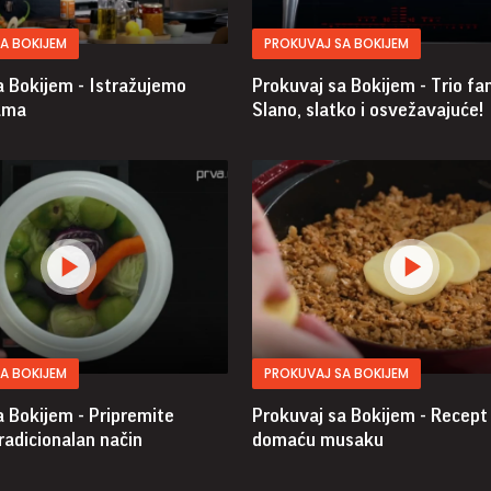
A BOKIJEM
PROKUVAJ SA BOKIJEM
a Bokijem - Istražujemo
Prokuvaj sa Bokijem - Trio fa
ama
Slano, slatko i osvežavajuće!
A BOKIJEM
PROKUVAJ SA BOKIJEM
a Bokijem - Pripremite
Prokuvaj sa Bokijem - Recept
tradicionalan način
domaću musaku