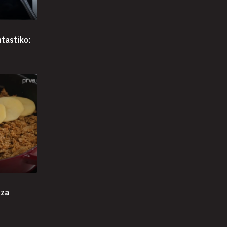
ntastiko:
 za