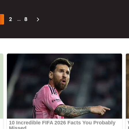
2
8
...