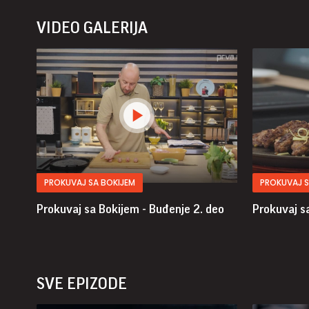
VIDEO GALERIJA
PROKUVAJ SA BOKIJEM
PROKUVAJ S
Prokuvaj sa Bokijem - Buđenje
2. deo
Prokuvaj s
SVE EPIZODE