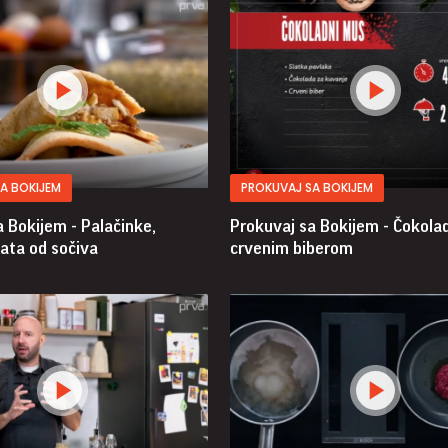
A BOKIJEM
PROKUVAJ SA BOKIJEM
 Bokijem - Palačinke,
Prokuvaj sa Bokijem - Čokola
lata od sočiva
crvenim biberom