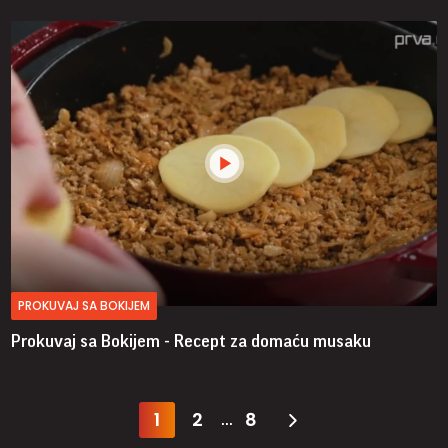
PROKUVAJ SA BOKIJEM
Prokuvaj sa Bokijem - Recept za domaću musaku
1
2
8
...