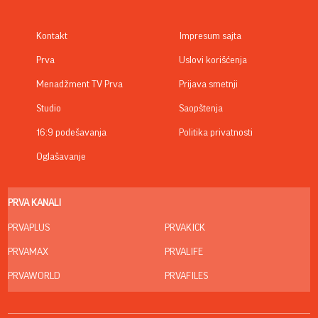
Kontakt
Impresum sajta
Prva
Uslovi korišćenja
Menadžment TV Prva
Prijava smetnji
Studio
Saopštenja
16:9 podešavanja
Politika privatnosti
Oglašavanje
PRVA KANALI
PRVAPLUS
PRVAKICK
PRVAMAX
PRVALIFE
PRVAWORLD
PRVAFILES