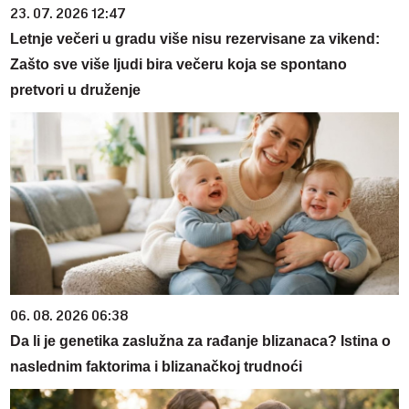
23. 07. 2026 12:47
Letnje večeri u gradu više nisu rezervisane za vikend:
Zašto sve više ljudi bira večeru koja se spontano
pretvori u druženje
06. 08. 2026 06:38
Da li je genetika zaslužna za rađanje blizanaca? Istina o
naslednim faktorima i blizanačkoj trudnoći