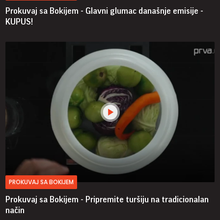
Prokuvaj sa Bokijem - Glavni glumac današnje emisije -
KUPUS!
PROKUVAJ SA BOKIJEM
Prokuvaj sa Bokijem - Pripremite turšiju na tradicionalan
način