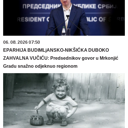
06. 08. 2026 07:50
EPARHIJA BUDIMLjANSKO-NIKŠIĆKA DUBOKO
ZAHVALNA VUČIĆU: Predsednikov govor u Mrkonjić
Gradu snažno odjeknuo regionom