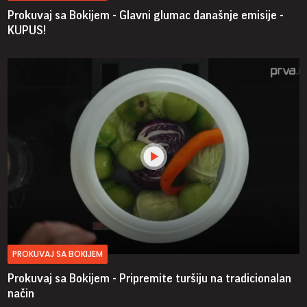
Prokuvaj sa Bokijem - Glavni glumac današnje emisije -
KUPUS!
PROKUVAJ SA BOKIJEM
Prokuvaj sa Bokijem - Pripremite turšiju na tradicionalan
način