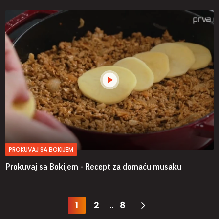
PROKUVAJ SA BOKIJEM
Prokuvaj sa Bokijem - Recept za domaću musaku
1
2
8
...