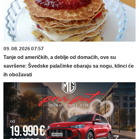
09. 08. 2026 07:57
Tanje od američkih, a deblje od domaćih, ove su
savršene: Švedske palačinke obaraju sa nogu, klinci će
ih obožavati