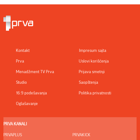
Kontakt
Impresum sajta
Prva
Uslovi korišćenja
Menadžment TV Prva
Prijava smetnji
Studio
Saopštenja
16:9 podešavanja
Politika privatnosti
Oglašavanje
PRVA KANALI
PRVAPLUS
PRVAKICK