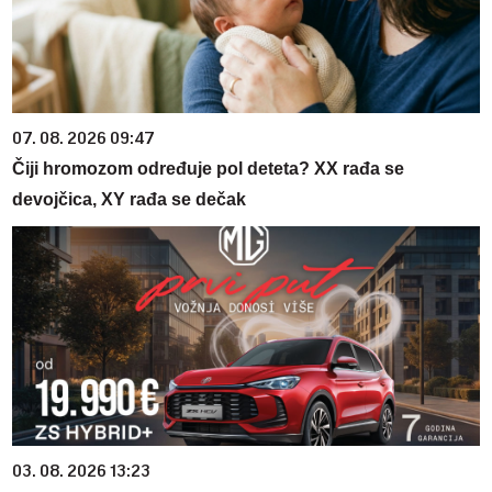
07. 08. 2026 09:47
Čiji hromozom određuje pol deteta? XX rađa se
devojčica, XY rađa se dečak
03. 08. 2026 13:23