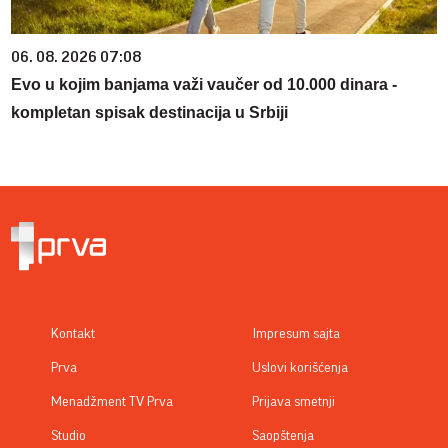
06. 08. 2026 07:08
Evo u kojim banjama važi vaučer od 10.000 dinara -
kompletan spisak destinacija u Srbiji
Kontakt
Impresum sajta
Prva
Uslovi korišćenja
Menadžment TV Prva
Prijava smetnji
Studio
Saopštenja