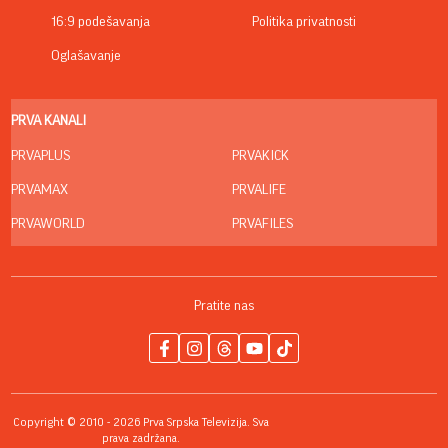
16:9 podešavanja
Politika privatnosti
Oglašavanje
PRVA KANALI
PRVAPLUS
PRVAKICK
PRVAMAX
PRVALIFE
PRVAWORLD
PRVAFILES
Pratite nas
Copyright © 2010 - 2026 Prva Srpska Televizija. Sva
prava zadržana.