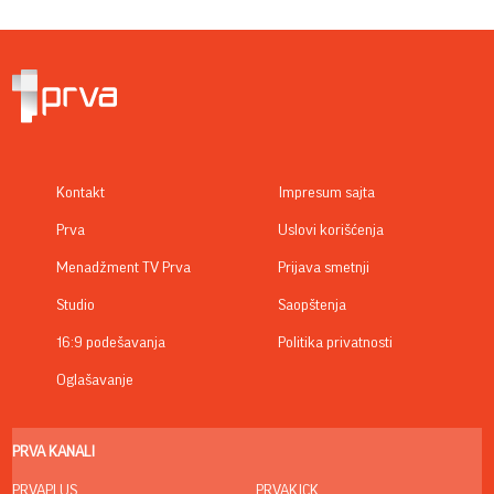
Kontakt
Impresum sajta
Prva
Uslovi korišćenja
Menadžment TV Prva
Prijava smetnji
Studio
Saopštenja
16:9 podešavanja
Politika privatnosti
Oglašavanje
PRVA KANALI
PRVAPLUS
PRVAKICK