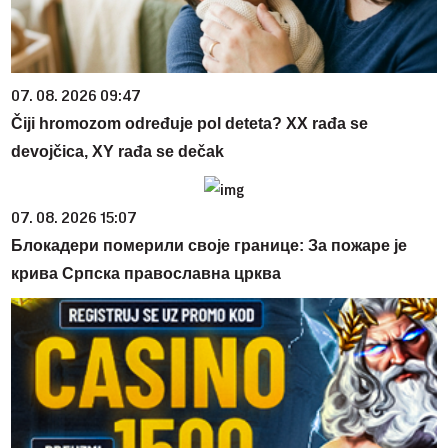
07. 08. 2026 09:47
Čiji hromozom određuje pol deteta? XX rađa se
devojčica, XY rađa se dečak
07. 08. 2026 15:07
Блокадери померили своје границе: За пожаре је
крива Српска православна црква