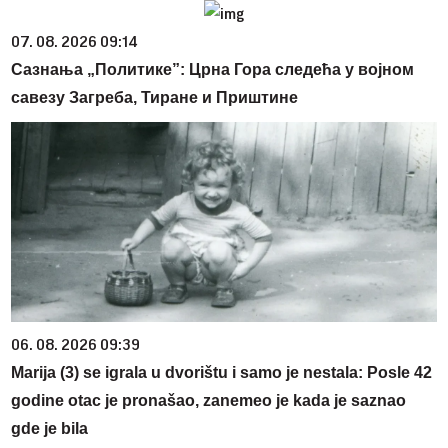
07. 08. 2026 09:14
Сазнања „Политике”: Црна Гора следећа у војном
савезу Загреба, Тиране и Приштине
06. 08. 2026 09:39
Marija (3) se igrala u dvorištu i samo je nestala: Posle 42
godine otac je pronašao, zanemeo je kada je saznao
gde je bila