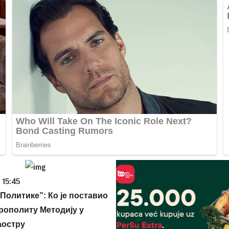
 15:45
Политике”: Ко је поставио
рополиту Методију у
аостру