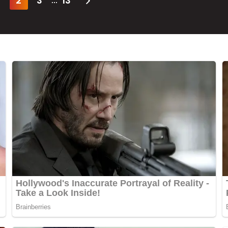
2
3
13
...