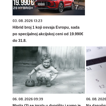
03. 08. 2026 13:23
Hibrid broj 1 koji osvaja Evropu, sada
po specijalnoj akcijskoj ceni od 19.990€
do 31.8.
06. 08. 2026 09:39
06. 08. 202
Marija (3) se igrala u dvorištu i samo je
Na današnj