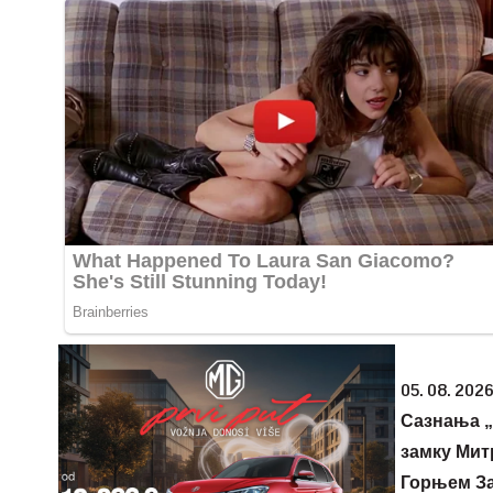
05. 08. 2026
Сазнања „
замку Мит
Горњем З