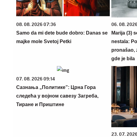
08. 08. 2026 07:36
06. 08. 202
Samo da mi dete bude dobro: Danas se
Marija (3) 
majke mole Svetoj Petki
nestala: Po
pronašao, 
gde je bila
07. 08. 2026 09:14
Сазнања „Политике”: Црна Гора
следећа у војном савезу Загреба,
Тиране и Приштине
23. 07. 202