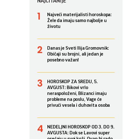
NAJČITANIJE
Najveći materijalisti horoskopa:
Žele da imaju samo najbolje u
životu
Danas je Sveti Ilija Gromovnik:
Običaji su brojni, ali jedan je
posebno važan!
HOROSKOP ZA SREDU, 5.
AVGUST: Bikovi vrlo
neraspoloženi, Blizanci imaju
probleme na poslu, Vage će
privući vesela i duhovita osoba
NEDELJNI HOROSKOP OD 3. DO 9.
AVGUSTA: Dok se Lavovi super
osećaju u svoj koži, Ovan bi rado