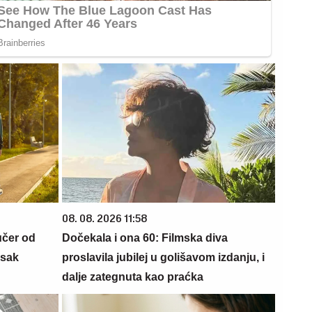
08. 08. 2026 11:58
učer od
Dočekala i ona 60: Filmska diva
isak
proslavila jubilej u golišavom izdanju, i
dalje zategnuta kao praćka