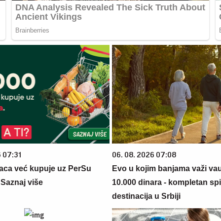
6 07:31
06. 08. 2026 07:08
aca već kupuje uz PerSu
Evo u kojim banjama važi va
? Saznaj više
10.000 dinara - kompletan sp
destinacija u Srbiji