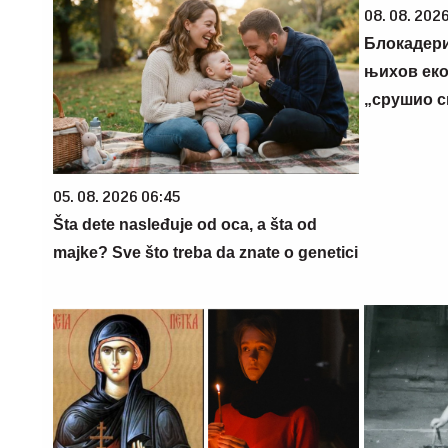
08. 08. 2026
Блокадери
њихов еко
„срушио с
05. 08. 2026 06:45
Šta dete nasleđuje od oca, a šta od
majke? Sve što treba da znate o genetici