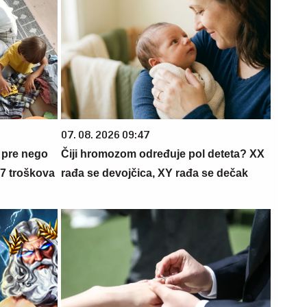
07. 08. 2026 09:47
 pre nego
Čiji hromozom određuje pol deteta? XX
 7 troškova
rađa se devojčica, XY rađa se dečak