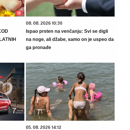
08. 08. 2026 10:30
KOD
Ispao prsten na venčanju: Svi se digli
PLATNIH
na noge, ali džabe, samo on je uspeo da
ga pronađe
05. 08. 2026 14:12