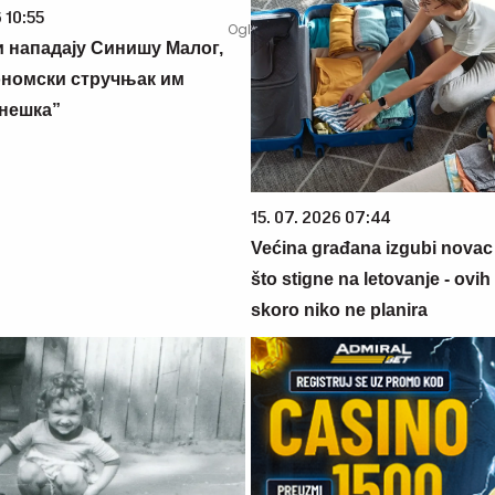
 10:55
 нападају Синишу Малог,
номски стручњак им
нешка”
15. 07. 2026 07:44
Većina građana izgubi novac
što stigne na letovanje - ovih
skoro niko ne planira