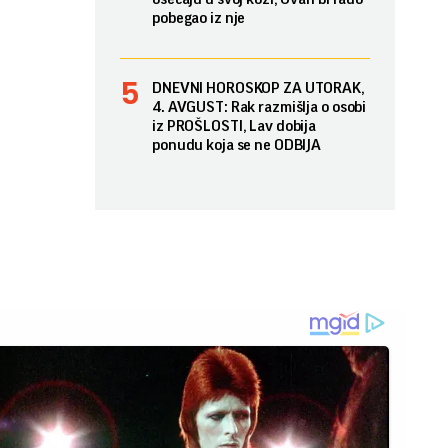
pobegao iz nje
DNEVNI HOROSKOP ZA UTORAK,
4. AVGUST: Rak razmišlja o osobi
iz PROŠLOSTI, Lav dobija
ponudu koja se ne ODBIJA