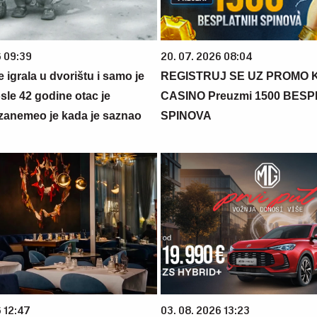
6 09:39
20. 07. 2026 08:04
se igrala u dvorištu i samo je
REGISTRUJ SE UZ PROMO 
sle 42 godine otac je
CASINO Preuzmi 1500 BES
zanemeo je kada je saznao
SPINOVA
6 12:47
03. 08. 2026 13:23