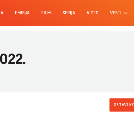
MA
EMISIJA
FILM
SERIJA
VIDEO
VESTI
2022.
OSTAVI K