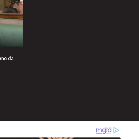
eno da