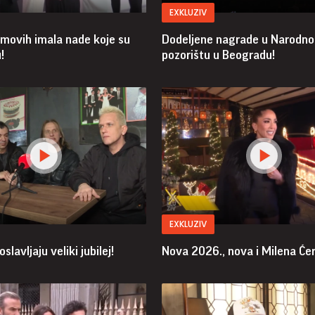
EXKLUZIV
movih imala nade koje su
Dodeljene nagrade u Narodn
!
pozorištu u Beogradu!
EXKLUZIV
slavljaju veliki jubilej!
Nova 2026., nova i Milena Ćer