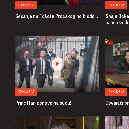
EXKLUZIV
EXKLUZIV
Sećanja na Tošeta Proeskog ne blede...
Snaja Beka
pale u vodu
EXKLUZIV
EXKLUZIV
Princ Hari ponovo na sudu!
Osvajači pro