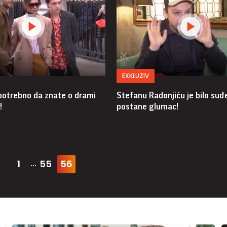
EXKLUZIV
 potrebno da znate o drami
Stefanu Radonjiću je bilo suđ
!
postane glumac!
1
55
56
...