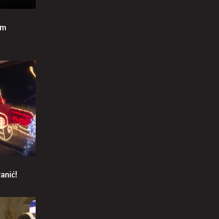
om
anić!