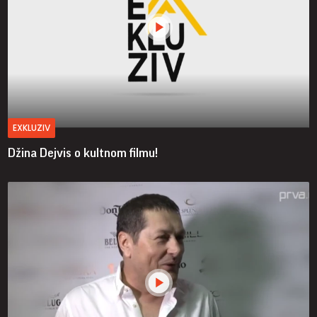
EXKLUZIV
Džina Dejvis o kultnom filmu!