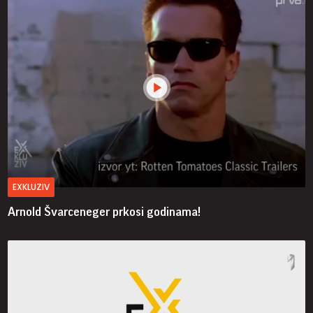
EXKLUZIV
Arnold Švarceneger prkosi godinama!