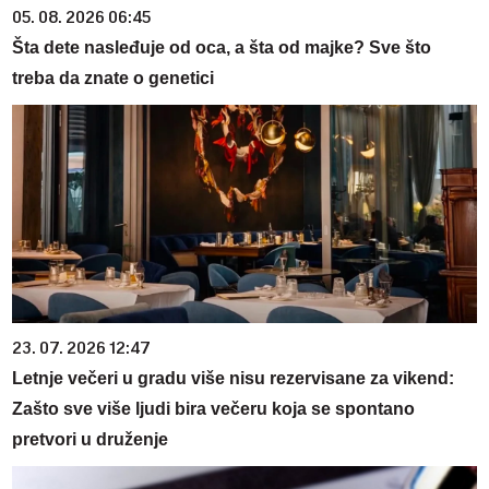
05. 08. 2026 06:45
Šta dete nasleđuje od oca, a šta od majke? Sve što
treba da znate o genetici
23. 07. 2026 12:47
Letnje večeri u gradu više nisu rezervisane za vikend:
Zašto sve više ljudi bira večeru koja se spontano
pretvori u druženje