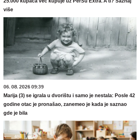
25.000 kupaca već kupuje uz PerSu Extra. A ti? Saznaj
više
06. 08. 2026 09:39
Marija (3) se igrala u dvorištu i samo je nestala: Posle 42
godine otac je pronašao, zanemeo je kada je saznao
gde je bila