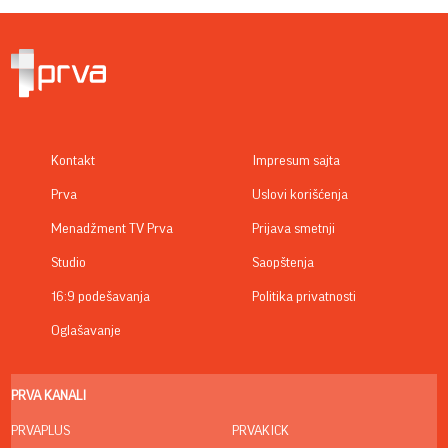
Kontakt
Impresum sajta
Prva
Uslovi korišćenja
Menadžment TV Prva
Prijava smetnji
Studio
Saopštenja
16:9 podešavanja
Politika privatnosti
Oglašavanje
PRVA KANALI
PRVAPLUS
PRVAKICK