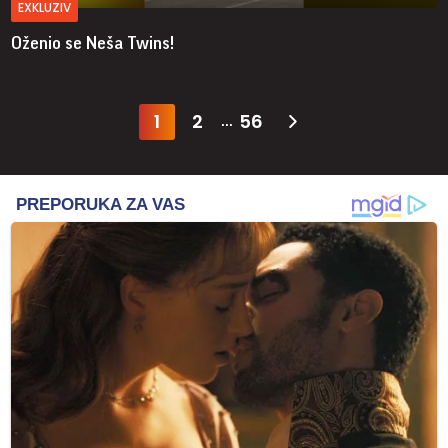
EXKLUZIV
Oženio se Neša Twins!
1
2
56
...