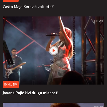
Zašto Maja Berović voli leto?
EXKLUZIV
Jovana Pajić živi drugu mladost!