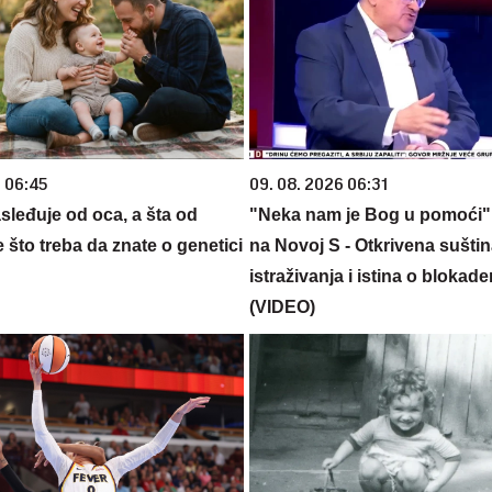
6 06:45
09. 08. 2026 06:31
sleđuje od oca, a šta od
"Neka nam je Bog u pomoći"
što treba da znate o genetici
na Novoj S - Otkrivena suštin
istraživanja i istina o blokader
(VIDEO)