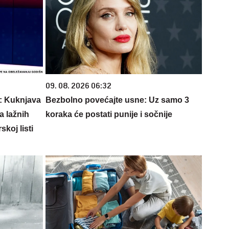
09. 08. 2026 06:32
: Kuknjava
Bezbolno povećajte usne: Uz samo 3
a lažnih
koraka će postati punije i sočnije
skoj listi