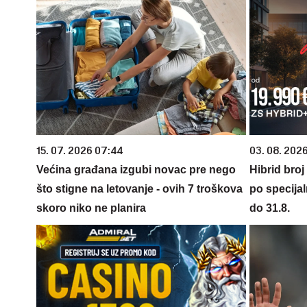
15. 07. 2026 07:44
03. 08. 2026
Većina građana izgubi novac pre nego
Hibrid broj
što stigne na letovanje - ovih 7 troškova
po specijal
skoro niko ne planira
do 31.8.