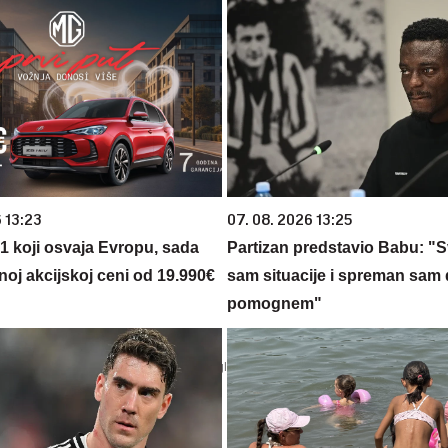
 13:23
07. 08. 2026 13:25
 1 koji osvaja Evropu, sada
Partizan predstavio Babu: "
noj akcijskoj ceni od 19.990€
sam situacije i spreman sam 
pomognem"