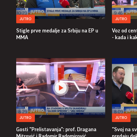
JUTRO
JUTRO
Stigle prve medalje za Srbiju na EP u
Voz od cen
MMA
- kada i ka
JUTRO
JUTRO
Gosti "Prelistavanja": prof. Dragana
"Svoj na s
Mitrović i Radomir Radomirović
predaju do