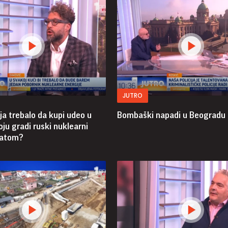
JUTRO
bija trebalo da kupi udeo u
Bombaški napadi u Beogradu
oju gradi ruski nuklearni
satom?