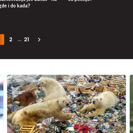
 gde i do kada?
2
21
...