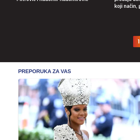
koji način,
1