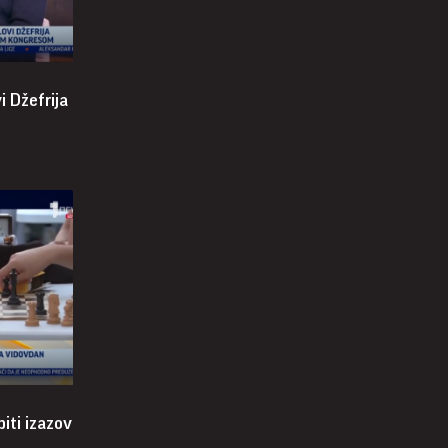
i Džefrija
biti izazov