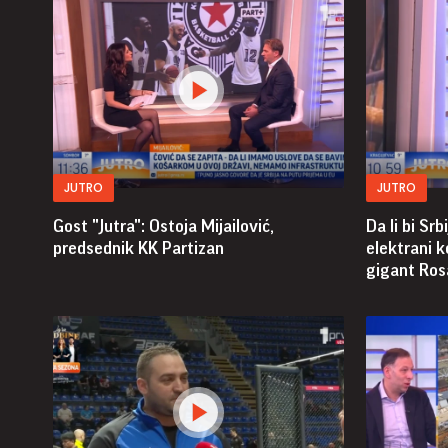
JUTRO
JUTRO
Gost "Jutra": Ostoja Mijailović,
Da li bi Sr
predsednik KK Partizan
elektrani k
gigant Ro