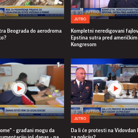
JUTRO
tra Beograda do aerodroma
Kompletni neredigovani fajlov
ko?
Epstina sutra pred američkim
Kongresom
JUTRO
vome" - građani mogu da
Da li će protesti na Vidovdan 
kumentaciju još danas - na
za policiju?