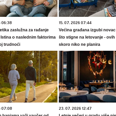
6 06:38
15. 07. 2026 07:44
netika zaslužna za rađanje
Većina građana izgubi novac
 Istina o naslednim faktorima
što stigne na letovanje - ovih
oj trudnoći
skoro niko ne planira
6 07:08
23. 07. 2026 12:47
m banjama važi vaučer od
Letnje večeri u gradu više ni