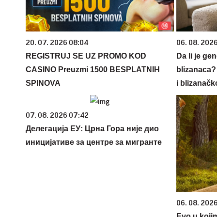
20. 07. 2026 08:04
06. 08. 202
REGISTRUJ SE UZ PROMO KOD
Da li je ge
CASINO Preuzmi 1500 BESPLATNIH
blizanaca?
SPINOVA
i blizanačk
07. 08. 2026 07:42
Делегација ЕУ: Црна Гора није дио
иницијативе за центре за мигранте
06. 08. 202
Evo u koji