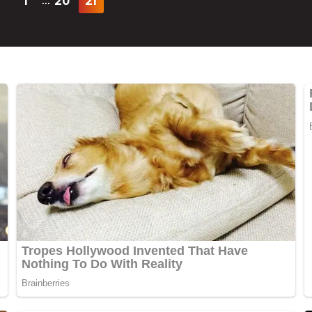
1
20
21
...