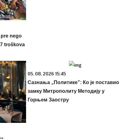
 pre nego
 7 troškova
05. 08. 2026 15:45
Сазнања „Политике”: Ко је поставио
замку Митрополиту Методију у
Горњем Заостру
su