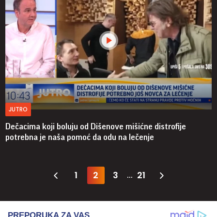
JUTRO
Dečacima koji boluju od Dišenove mišićne distrofije
potrebna je naša pomoć da odu na lečenje
1
2
3
21
...