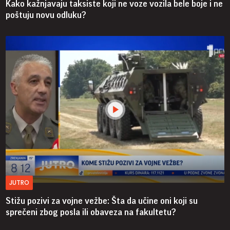
Kako kažnjavaju taksiste koji ne voze vozila bele boje i ne
poštuju novu odluku?
JUTRO
Stižu pozivi za vojne vežbe: Šta da učine oni koji su
sprečeni zbog posla ili obaveza na fakultetu?