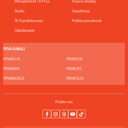
Menadžment TV Prva
Prijava smetnji
Studio
Saopštenja
16:9 podešavanja
Politika privatnosti
Oglašavanje
PRVA KANALI
PRVAPLUS
PRVAKICK
PRVAMAX
PRVALIFE
PRVAWORLD
PRVAFILES
Pratite nas