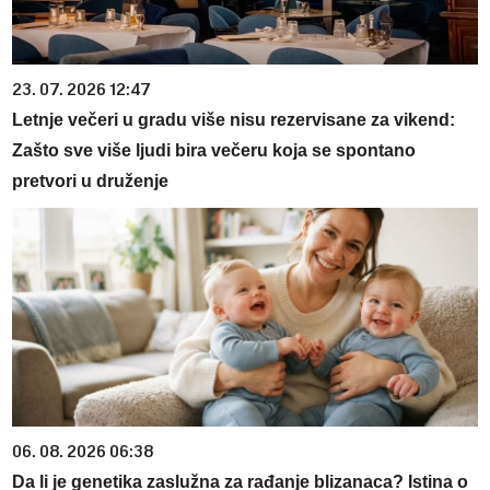
23. 07. 2026 12:47
Letnje večeri u gradu više nisu rezervisane za vikend:
Zašto sve više ljudi bira večeru koja se spontano
pretvori u druženje
06. 08. 2026 06:38
Da li je genetika zaslužna za rađanje blizanaca? Istina o