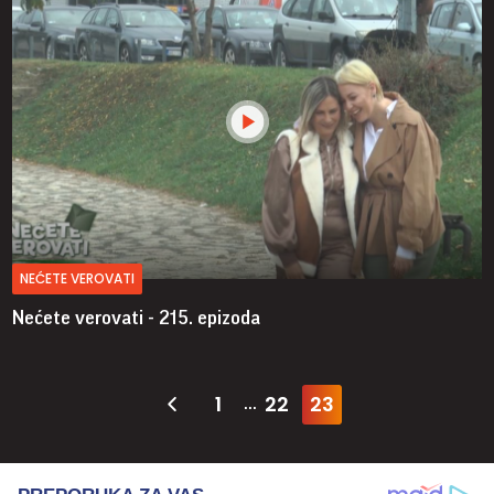
NEĆETE VEROVATI
Nećete verovati - 215. epizoda
1
22
23
...