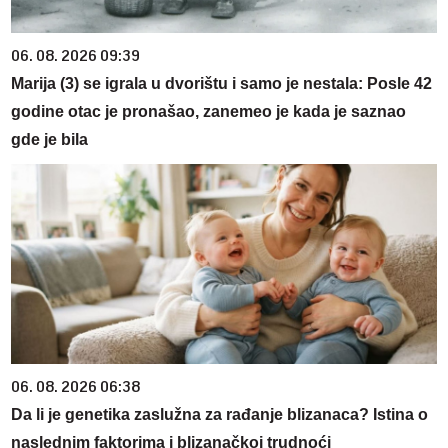
06. 08. 2026 09:39
Marija (3) se igrala u dvorištu i samo je nestala: Posle 42
godine otac je pronašao, zanemeo je kada je saznao
gde je bila
06. 08. 2026 06:38
Da li je genetika zaslužna za rađanje blizanaca? Istina o
naslednim faktorima i blizanačkoj trudnoći