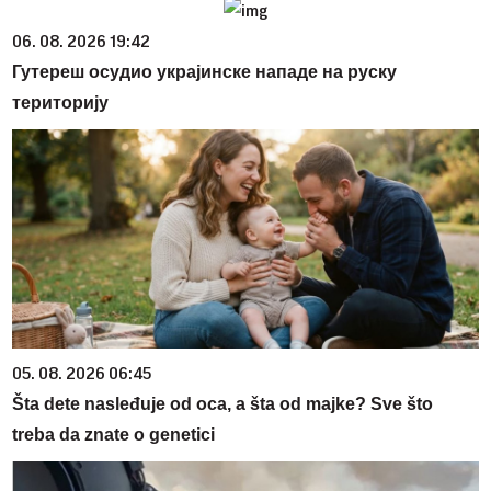
06. 08. 2026 19:42
Гутереш осудио украјинске нападе на руску
територију
05. 08. 2026 06:45
Šta dete nasleđuje od oca, a šta od majke? Sve što
treba da znate o genetici