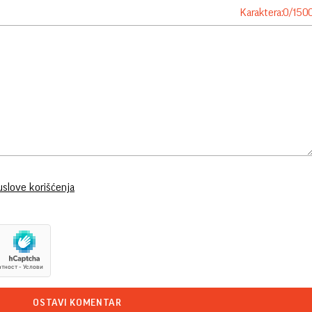
Karaktera:
0
/
150
uslove korišćenja
OSTAVI KOMENTAR