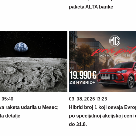
paketa ALTA banke
6 05:40
03. 08. 2026 13:23
a raketa udarila u Mesec;
Hibrid broj 1 koji osvaja Evr
a detalje
po specijalnoj akcijskoj ceni
do 31.8.