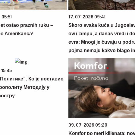
 05:51
17. 07. 2026 09:41
et ostao praznih ruku –
Skoro svaka kuća u Jugoslavij
eo Amerikanca!
ovu lampu, a danas vredi i do
evra: Mnogi je čuvaju u podr
pojma nemaju kakvo blago i
 15:45
Политике”: Ко је поставио
рополиту Методију у
аостру
09. 07. 2026 09:20
Komfor po meri klijenata: nova