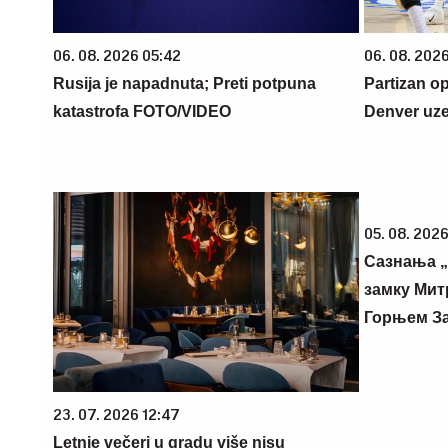
06. 08. 2026 05:42
06. 08. 2026
Rusija je napadnuta; Preti potpuna
Partizan op
katastrofa FOTO/VIDEO
Denver uz
05. 08. 2026
Сазнања „
замку Мит
Горњем З
23. 07. 2026 12:47
Letnje večeri u gradu više nisu