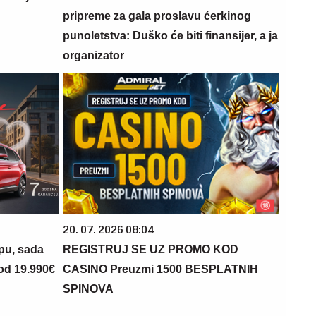
pripreme za gala proslavu ćerkinog
punoletstva: Duško će biti finansijer, a ja
organizator
20. 07. 2026 08:04
opu, sada
REGISTRUJ SE UZ PROMO KOD
 od 19.990€
CASINO Preuzmi 1500 BESPLATNIH
SPINOVA