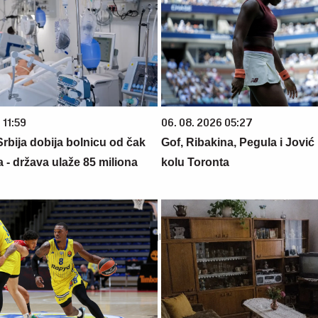
 11:59
06. 08. 2026 05:27
rbija dobija bolnicu od čak
Gof, Ribakina, Pegula i Jović
 - država ulaže 85 miliona
kolu Toronta