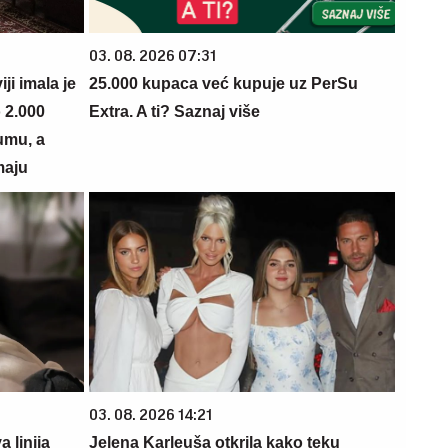
03. 08. 2026 07:31
i imala je
25.000 kupaca već kupuje uz PerSu
 2.000
Extra. A ti? Saznaj više
umu, a
maju
03. 08. 2026 14:21
 linija
Jelena Karleuša otkrila kako teku