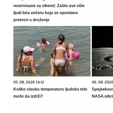
rezervisane za vikend: Zašto sve više
ljudi bira večeru koja se spontano
pretvori u druženje
05. 08. 2026 14:12
06. 08. 202
Koliko visoku temperaturu ljudsko telo
Spejseksov
može da izdrži?
NASA otkril