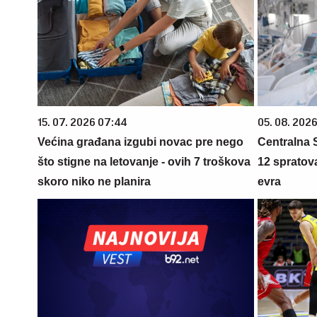
15. 07. 2026 07:44
05. 08. 2026
Većina građana izgubi novac pre nego
Centralna S
što stigne na letovanje - ovih 7 troškova
12 spratova
skoro niko ne planira
evra