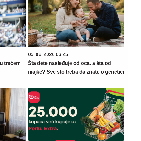
05. 08. 2026 06:45
 u trećem
Šta dete nasleđuje od oca, a šta od
majke? Sve što treba da znate o genetici