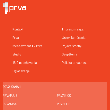
Kontakt
Impresum sajta
Prva
Uslovi korišćenja
Menadžment TV Prva
Prijava smetnji
Studio
Saopštenja
16:9 podešavanja
Politika privatnosti
Oglašavanje
PRVA KANALI
PRVAPLUS
PRVAKICK
PRVAMAX
PRVALIFE