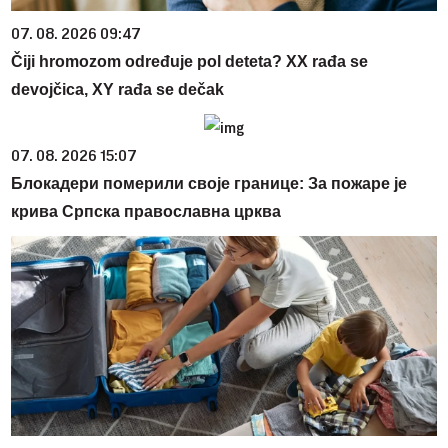
07. 08. 2026 09:47
Čiji hromozom određuje pol deteta? XX rađa se
devojčica, XY rađa se dečak
07. 08. 2026 15:07
Блокадери померили своје границе: За пожаре је
крива Српска православна црква