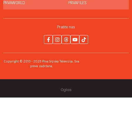
PRVAWORLD
PRVAFILES
Pratite nas
Copyright © 2010 - 2026 Prva Srpska Televizija. Sva
prava zadržana.