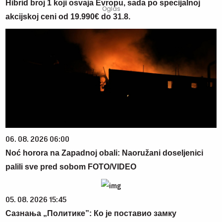
Hibrid broj 1 koji osvaja Evropu, sada po specijalnoj
akcijskoj ceni od 19.990€ do 31.8.
06. 08. 2026 06:00
Noć horora na Zapadnoj obali: Naoružani doseljenici
palili sve pred sobom FOTO/VIDEO
05. 08. 2026 15:45
Сазнања „Политике”: Ко је поставио замку