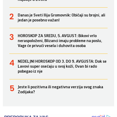
Danas je Sveti Ilija Gromovnik: Običaji su brojni, ali
jedan je posebno važan!
HOROSKOP ZA SREDU, 5. AVGUST: Bikovi vrlo
neraspoloženi, Blizanci imaju probleme na poslu,
Vage će privući vesela i duhovita osoba
NEDELJNI HOROSKOP OD 3. DO 9. AVGUSTA: Dok se
Lavovi super osećaju u svoj koži, Ovan bi rado
pobegao iz nje
Jeste li pozitivna ili negativna verzija svog znaka
Zodijaka?