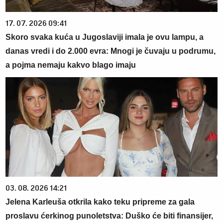
17. 07. 2026 09:41
Skoro svaka kuća u Jugoslaviji imala je ovu lampu, a
danas vredi i do 2.000 evra: Mnogi je čuvaju u podrumu,
a pojma nemaju kakvo blago imaju
03. 08. 2026 14:21
Jelena Karleuša otkrila kako teku pripreme za gala
proslavu ćerkinog punoletstva: Duško će biti finansijer,