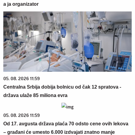
a ja organizator
05. 08. 2026 11:59
Centralna Srbija dobija bolnicu od čak 12 spratova -
država ulaže 85 miliona evra
05. 08. 2026 11:59
Od 17. avgusta država plaća 70 odsto cene ovih lekova
– građani će umesto 6.000 izdvajati znatno manje